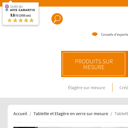
9.8
/10 (2666 avis)
★★★★★
Conseils d'experts
PRODUITS SUR
MESURE
Étagère sur mesure
Créd
CRÉDENC
Crédence e
Crédence 
Crédence 
Accueil
Tablette et Etagère en verre sur mesure
Tablet
CRÉDENC