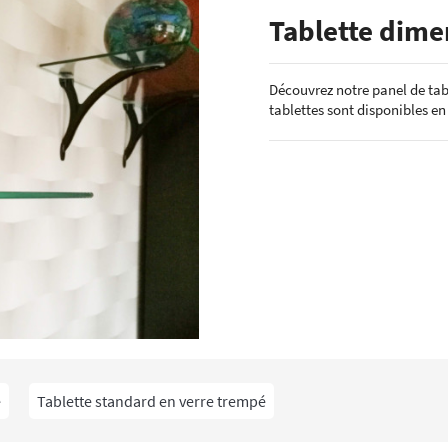
ÉCHANTILLONS
Tablette dime
en verre laqué dimension
Echantillons de miroirs
miroir dimension standard
Echantillons de verre dépoli emaillé et
Découvrez notre panel de tab
trempé
tablettes sont disponibles en
RES DE POSE POUR
Echantillons de verre emaillé et trempé
E
Echantillons de verres dépolis laqués
es pour crédence
Echantillons de verres laqués
é
Tablette standard en verre trempé