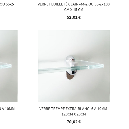
OU 55-2-
VERRE FEUILLETÉ CLAIR -44-2 OU 55-2- 100
CM X 15 CM
52,01 €
6 A 10MM-
VERRE TREMPE EXTRA-BLANC -6 A 10MM-
120CM X 20CM
70,02 €