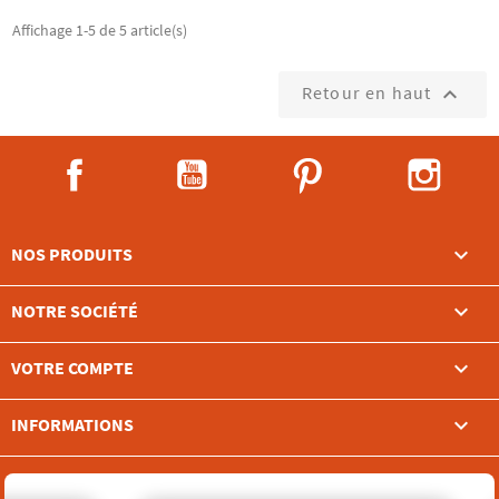
Affichage 1-5 de 5 article(s)
Retour en haut

Facebook
YouTube
Pinterest
Instag

NOS PRODUITS

NOTRE SOCIÉTÉ

VOTRE COMPTE
keyboard_arrow_down
INFORMATIONS