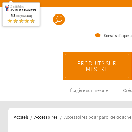
9.8
/10 (2666 avis)
★★★★★
Conseils d'experts
PRODUITS SUR
MESURE
Étagère sur mesure
Créd
CRÉDENC
Crédence e
Crédence 
Crédence 
Accueil
Accessoires
Accessoires pour paroi de douche
CRÉDENC