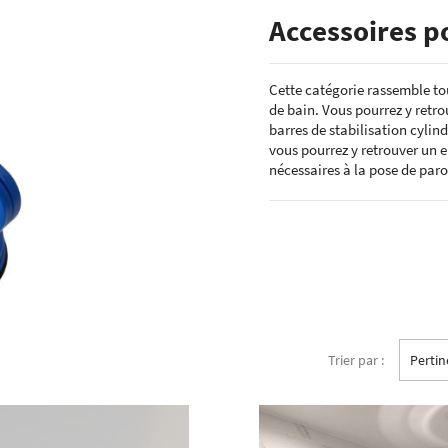
ÉCHANTILLONS
Accessoires p
en verre laqué dimension
Echantillons de miroirs
miroir dimension standard
Echantillons de verre dépoli emaillé et
Cette catégorie rassemble tou
trempé
de bain. Vous pourrez y retro
RES DE POSE POUR
Echantillons de verre emaillé et trempé
E
barres de stabilisation cylin
Echantillons de verres dépolis laqués
vous pourrez y retrouver un 
es pour crédence
nécessaires à la pose de paro
Echantillons de verres laqués
Trier par :
Perti