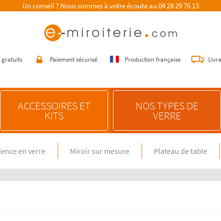
Un conseil ? Nous sommes à votre écoute au
04 28 29 76 13
 gratuits
Paiement sécurisé
Production française
Livr
ACCESSOIRES ET
NOS TYPES DE
KITS
VERRE
ence en verre
Miroir sur mesure
Plateau de table
E SUR MESURE
NOS CONSEILS
n verre spécial feux gaz
Choisir une crédence de cuisine
miroir sur mesure
Entretenir une crédence de cuisine
en verre sur mesure
Poser une crédence de cuisine
Rénover une crédence de cuisine
E DIMENSION STANDARD