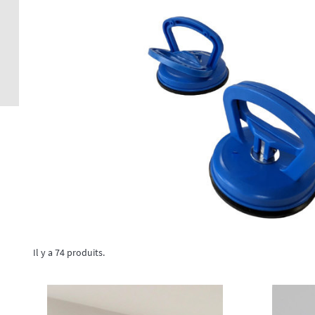
Crédence 
standard
Crédence 
ACCESSOI
CRÉDENC
Accessoir
Il y a 74 produits.