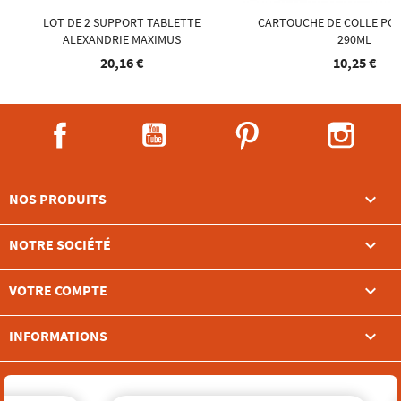
LOT DE 2 SUPPORT TABLETTE
CARTOUCHE DE COLLE POU
ALEXANDRIE MAXIMUS
290ML
20,16 €
10,25 €
Facebook
YouTube
Pinterest
Instag

NOS PRODUITS

NOTRE SOCIÉTÉ

VOTRE COMPTE
keyboard_arrow_down
INFORMATIONS