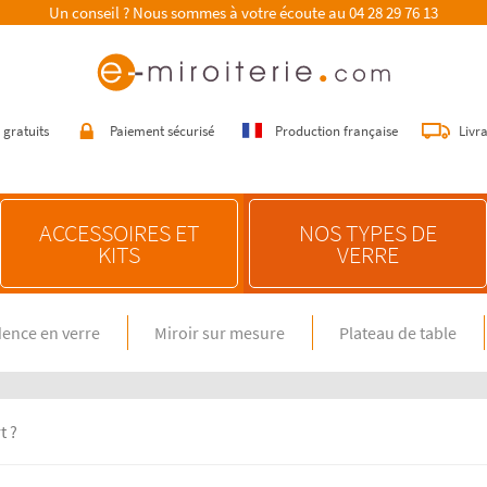
Un conseil ? Nous sommes à votre écoute au
04 28 29 76 13
 gratuits
Paiement sécurisé
Production française
Livr
ACCESSOIRES ET
NOS TYPES DE
KITS
VERRE
ence en verre
Miroir sur mesure
Plateau de table
E SUR MESURE
NOS CONSEILS
n verre spécial feux gaz
Choisir une crédence de cuisine
miroir sur mesure
Entretenir une crédence de cuisine
en verre sur mesure
Poser une crédence de cuisine
t ?
Rénover une crédence de cuisine
E DIMENSION STANDARD