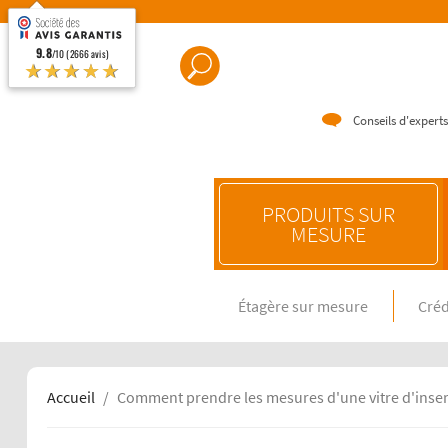
9.8
/10 (2666 avis)
★★★★★
Conseils d'experts
PRODUITS SUR
MESURE
Étagère sur mesure
Créd
CRÉDENC
Crédence e
Crédence 
Crédence 
Accueil
Comment prendre les mesures d'une vitre d'inser
CRÉDENC