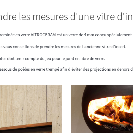
ÉCHANTILLONS
en verre laqué dimension
e les mesures d'une vitre d'in
Echantillons de miroirs
miroir dimension standard
Echantillons de verre dépoli emaillé et
trempé
RES DE POSE POUR
e cheminée en verre VITROCERAM est un verre de 4 mm conçu spécialement 
Echantillons de verre emaillé et trempé
E
Echantillons de verres dépolis laqués
es pour crédence
s vous conseillons de prendre les mesures de l’ancienne vitre d’insert.
Echantillons de verres laqués
tes doit tenir compte du jeu pour le joint en fibre de verre.
ous de poêles en verre trempé afin d'éviter des projections en dehors d