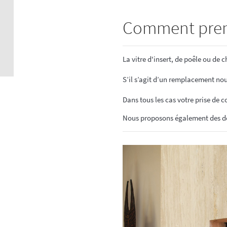
Crédence 
standard
Comment prendr
Crédence 
ACCESSOI
La vitre d'insert, de poêle ou d
CRÉDENC
Accessoir
S’il s’agit d’un remplacement nou
Dans tous les cas votre prise de co
Nous proposons également des dess