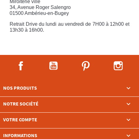
Miroiterie ville
34, Avenue Roger Salengro
01500 Ambérieu-en-Bugey
Retrait Drive du lundi au vendredi de 7H00 à 12h00 et
13h30 à 16h00.
Facebook
YouTube
Pinterest
Instag

NOS PRODUITS

NOTRE SOCIÉTÉ

VOTRE COMPTE
keyboard_arrow_down
INFORMATIONS