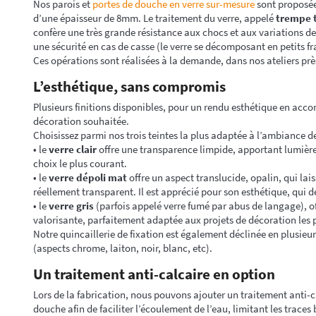
Nos parois et
portes de douche en verre sur-mesure
sont proposé
d’une épaisseur de 8mm. Le traitement du verre, appelé
trempe 
confère une très grande résistance aux chocs et aux variations 
une sécurité en cas de casse (le verre se décomposant en petits 
Ces opérations sont réalisées à la demande, dans nos ateliers prè
L’esthétique, sans compromis
Plusieurs finitions disponibles, pour un rendu esthétique en accor
décoration souhaitée.
Choisissez parmi nos trois teintes la plus adaptée à l’ambiance de
• le
verre clair
offre une transparence limpide, apportant lumière et
choix le plus courant.
• le
verre dépoli mat
offre un aspect translucide, opalin, qui lais
réellement transparent. Il est apprécié pour son esthétique, qui de
• le
verre gris
(parfois appelé verre fumé par abus de langage), of
valorisante, parfaitement adaptée aux projets de décoration les 
Notre quincaillerie de fixation est également déclinée en plusieur
(aspects chrome, laiton, noir, blanc, etc).
Un traitement anti-calcaire en option
Lors de la fabrication, nous pouvons ajouter un traitement anti-ca
douche afin de faciliter l’écoulement de l’eau, limitant les traces 