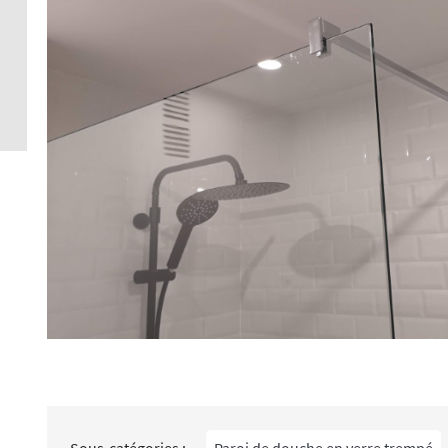
Crédence 
standard
Crédence 
ACCESSOI
CRÉDENC
Accessoir
Sous-catégories :
Paroi de douche en verre trempé