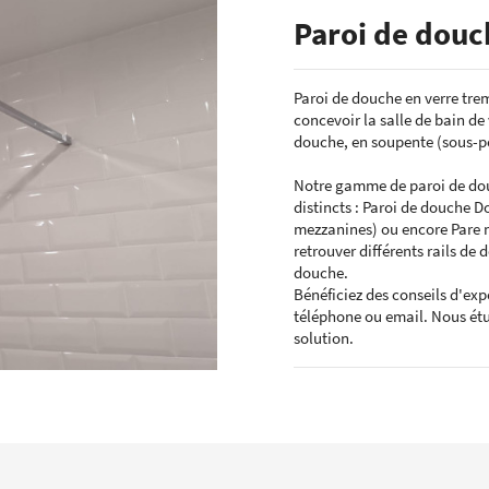
ÉCHANTILLONS
Paroi de douc
en verre laqué dimension
Echantillons de miroirs
miroir dimension standard
Echantillons de verre dépoli emaillé et
Paroi de douche en verre tre
trempé
concevoir la salle de bain de
RES DE POSE POUR
Echantillons de verre emaillé et trempé
E
douche, en soupente (sous-pe
Echantillons de verres dépolis laqués
es pour crédence
Notre gamme de paroi de dou
Echantillons de verres laqués
distincts
:
Paroi de douche Do
mezzanines) ou encore Pare m
retrouver différents rails de 
douche.
Bénéficiez des conseils d'exp
téléphone ou email. Nous étud
solution.