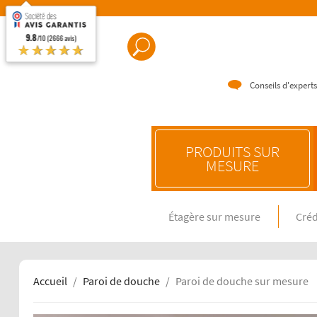
9.8
/10 (2666 avis)
★★★★★
Conseils d'experts
PRODUITS SUR
MESURE
Étagère sur mesure
Créd
CRÉDENC
Crédence e
Crédence 
Crédence 
Accueil
Paroi de douche
Paroi de douche sur mesure
CRÉDENC