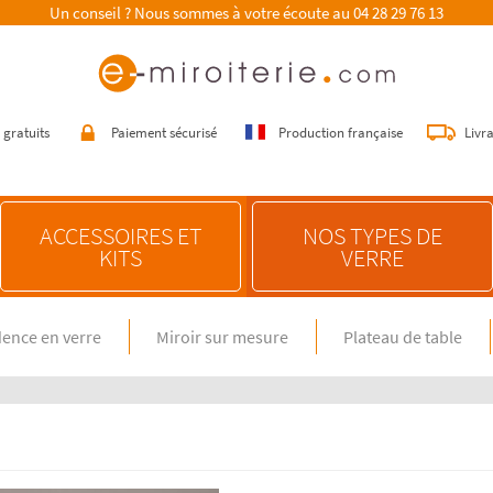
Un conseil ? Nous sommes à votre écoute au
04 28 29 76 13
 gratuits
Paiement sécurisé
Production française
Livr
ACCESSOIRES ET
NOS TYPES DE
KITS
VERRE
ence en verre
Miroir sur mesure
Plateau de table
E SUR MESURE
NOS CONSEILS
n verre spécial feux gaz
Choisir une crédence de cuisine
miroir sur mesure
Entretenir une crédence de cuisine
en verre sur mesure
Poser une crédence de cuisine
Rénover une crédence de cuisine
E DIMENSION STANDARD