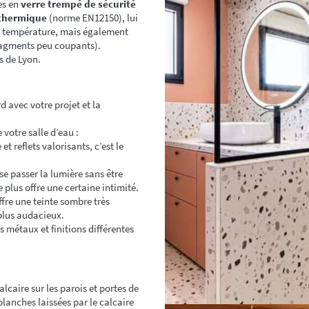
es en
verre trempé de sécurité
thermique
(norme EN12150), lui
de température, mais également
fragments peu coupants).
s de Lyon.
d avec votre projet et la
 votre salle d’eau :
 reflets valorisants, c’est le
se passer la lumière sans être
 plus offre une certaine intimité.
fre une teinte sombre très
plus audacieux.
s métaux et finitions différentes
lcaire sur les parois et portes de
blanches laissées par le calcaire