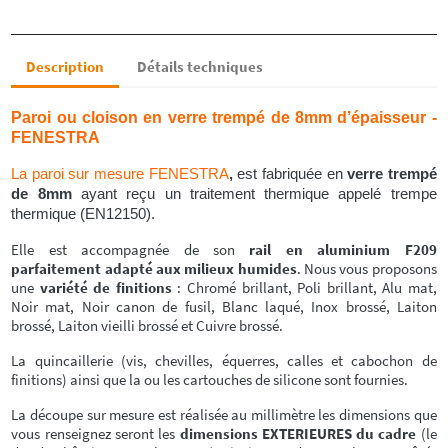
Description
Détails techniques
Paroi ou cloison en verre trempé de 8mm d’épaisseur -
FENESTRA
La paroi sur mesure FENESTRA
,
est fabriquée en
verre trempé
de 8mm
ayant reçu un traitement thermique appelé trempe
thermique (EN12150).
Elle est accompagnée de son
rail en aluminium F209
parfaitement adapté aux milieux humides
. Nous vous proposons
une
variété de finitions
: Chromé brillant, Poli brillant, Alu mat,
Noir mat, Noir canon de fusil, Blanc laqué, Inox brossé, Laiton
brossé, Laiton vieilli brossé et Cuivre brossé.
La quincaillerie (vis, chevilles, équerres, calles et cabochon de
finitions) ainsi que la ou les cartouches de silicone sont fournies.
La découpe sur mesure est réalisée au millimètre les dimensions que
vous renseignez seront les
dimensions EXTERIEURES du cadre
(le