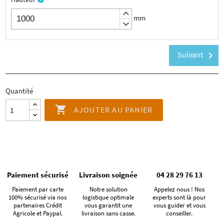
keyboard_arrow_up
mm
keyboard_arrow_down
Suivant
chevron_right
Quantité

AJOUTER AU PANIER
Paiement sécurisé
Livraison soignée
04 28 29 76 13
Paiement par carte
Notre solution
Appelez nous ! Nos
100% sécurisé via nos
logistique optimale
experts sont là pour
partenaires Crédit
vous garantit une
vous guider et vous
Agricole et Paypal.
livraison sans casse.
conseiller.