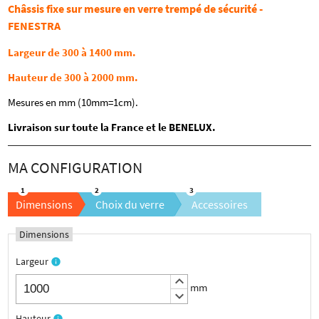
Châssis fixe sur mesure en verre trempé de sécurité -
FENESTRA
Largeur de 300 à 1400 mm.
Hauteur de 300 à 2000 mm.
Mesures en mm (10mm=1cm).
Livraison sur toute la France et le BENELUX.
Dimensions
Choix du verre
Accessoires
Dimensions
Largeur
info
keyboard_arrow_up
mm
keyboard_arrow_down
Hauteur
info