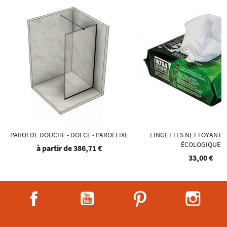
PAROI DE DOUCHE - DOLCE - PAROI FIXE
LINGETTES NETTOYANT S
ÉCOLOGIQUE
à partir de
386,71 €
33,00 €
Facebook
YouTube
Pinterest
Instag