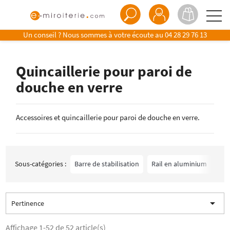
Un conseil ? Nous sommes à votre écoute au
04 28 29 76 13
Quincaillerie pour paroi de
douche en verre
Accessoires et quincaillerie pour paroi de douche en verre.
Sous-catégories :
Barre de stabilisation
Rail en aluminium
Sil

Pertinence
Affichage 1-52 de 52 article(s)