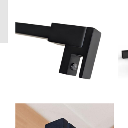
Crédence 
standard
Crédence 
ACCESSOI
CRÉDENC
Accessoir