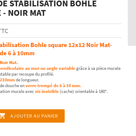
DE STABILISATION BOHLE
 - NOIR MAT
TTC
abilisation Bohle square 12x12 Noir Mat-
 de 6 à 10mm
Noir Mat
.
endiculaire au mur ou angle variable
grâce à sa pièce murale
stable par recoupe du profilé.
 1210mm
de longueur.
 de douche en
verre trempé de 6 à 10 mm.
ixation murale avec
vis invisible
(cache) orientable à 180°.

AJOUTER AU PANIER