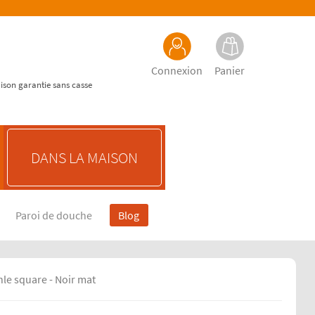
Connexion
Panier
aison garantie sans casse
DANS LA MAISON
Paroi de douche
Blog
hle square - Noir mat