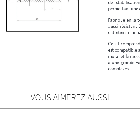
de stabilisati
permettant une a
Fabriqué en lai
aussi résistant
entretien minim
Ce kit comprend 
est compatible a
mural et le racc
à une grande va
complexes.
VOUS AIMEREZ AUSSI