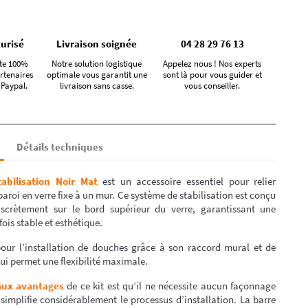
urisé
Livraison soignée
04 28 29 76 13
te 100%
Notre solution logistique
Appelez nous ! Nos experts
rtenaires
optimale vous garantit une
sont là pour vous guider et
 Paypal.
livraison sans casse.
vous conseiller.
Détails techniques
abilisation
Noir Mat
est un accessoire essentiel pour relier
aroi en verre fixe à un mur. Ce système de stabilisation est conçu
iscrètement sur le bord supérieur du verre, garantissant une
 fois stable et esthétique.
 pour l’installation de douches grâce à son raccord mural et de
qui permet une flexibilité maximale.
aux avantages
de ce kit est qu’il ne nécessite aucun façonnage
 simplifie considérablement le processus d’installation. La barre