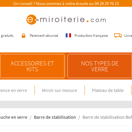
Un conseil ? Nous sommes à votre écoute au
04 28 29 76 13
 gratuits
Paiement sécurisé
Production française
Livr
ACCESSOIRES ET
NOS TYPES DE
KITS
VERRE
ence en verre
Miroir sur mesure
Plateau de table
E SUR MESURE
NOS CONSEILS
n verre spécial feux gaz
Choisir une crédence de cuisine
miroir sur mesure
Entretenir une crédence de cuisine
en verre sur mesure
Poser une crédence de cuisine
ouche en verre
Barre de stabilisation
Barre de stabilisation Bo
Rénover une crédence de cuisine
E DIMENSION STANDARD