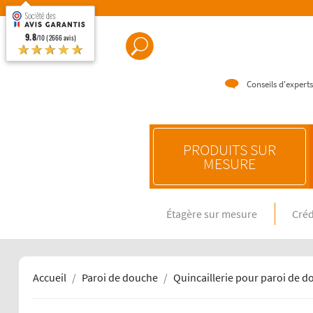
9.8
/10 (2666 avis)
★★★★★
Conseils d'experts
PRODUITS SUR
MESURE
Étagère sur mesure
Créd
CRÉDENC
Crédence e
Crédence 
Crédence 
Accueil
Paroi de douche
Quincaillerie pour paroi de d
CRÉDENC