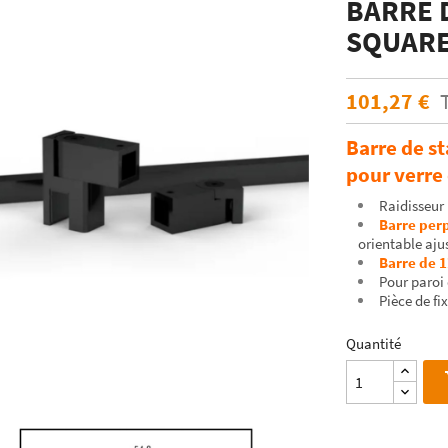
BARRE 
ÉCHANTILLONS
en verre laqué dimension
SQUARE
Echantillons de miroirs
miroir dimension standard
Echantillons de verre dépoli emaillé et
trempé
101,27 €
RES DE POSE POUR
Echantillons de verre emaillé et trempé
E
Barre de st
Echantillons de verres dépolis laqués
es pour crédence
pour verre
Echantillons de verres laqués
Raidisseur
Barre perp
orientable aju
Barre de
Pour paroi
Pièce de f
Quantité