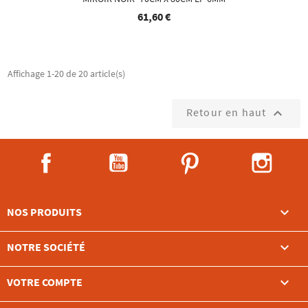
61,60 €
Affichage 1-20 de 20 article(s)
Retour en haut

Facebook
YouTube
Pinterest
Instag

NOS PRODUITS

NOTRE SOCIÉTÉ

VOTRE COMPTE