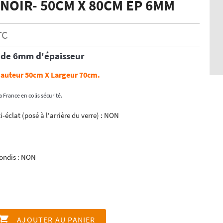
NOIR- 50CM X 80CM ÉP 6MM
TC
de 6mm d'épaisseur
auteur 50cm X Largeur 70cm.
a France en colis sécurité.
i-éclat (posé à l'arrière du verre) : NON
rondis : NON

AJOUTER AU PANIER