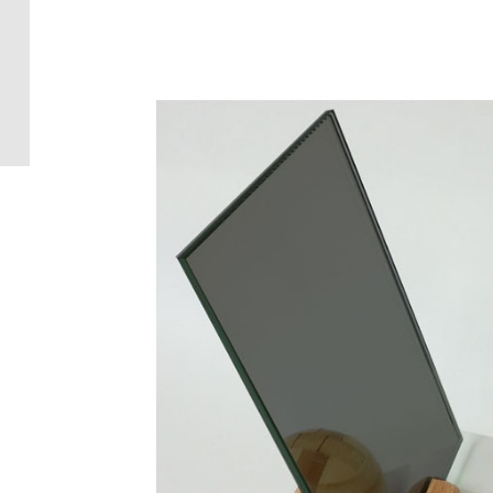
Crédence 
standard
Crédence 
ACCESSOI
CRÉDENC
Accessoir