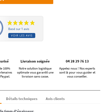
Basé sur 1 avis
VOIR LES AVIS
urisé
Livraison soignée
04 28 29 76 13
te 100%
Notre solution logistique
Appelez nous ! Nos experts
rtenaires
optimale vous garantit une
sont là pour vous guider et
 Paypal.
livraison sans casse.
vous conseiller.
Détails techniques
Avis clients
de 6mm d'épaisseur.