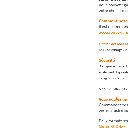
Vous pouvez ég
votre choix de c
Comment poser 
Il est recommand
accessoires dans
Finition des bords 
Tous nos vitrages so
Sécurité
Bien que le miroir d
également disponible
Il s'agit d'un film co
APPLICATIONS POSS
Vous voulez un
Commandez vos mi
verres ajustés au
Deux formats son
Miroir BRONZE 