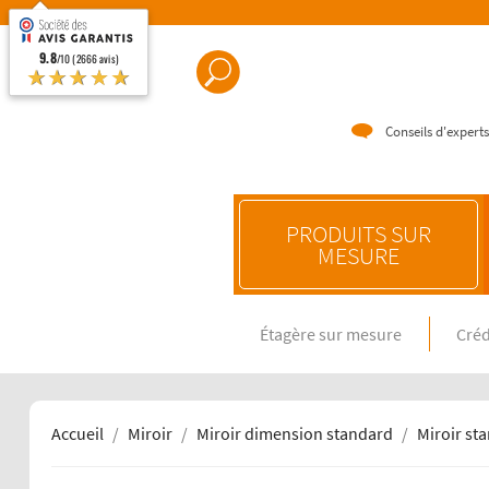
9.8
/10 (2666 avis)
★★★★★
Conseils d'experts
PRODUITS SUR
MESURE
Étagère sur mesure
Créd
CRÉDENC
Crédence e
Crédence 
Crédence 
Accueil
Miroir
Miroir dimension standard
Miroir st
CRÉDENC