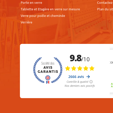
Porte en verre
Contactez
Tablette et Etagère en verre sur mesure
Plan du si
Verre pour poêle et cheminée
Verrière