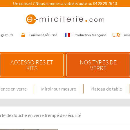
Un conseil ? Nous sommes à votre écoute au
04 28 29 76 13
 gratuits
Paiement sécurisé
Production française
Livr
ACCESSOIRES ET
NOS TYPES DE
KITS
VERRE
ence en verre
Miroir sur mesure
Plateau de table
E SUR MESURE
NOS CONSEILS
n verre spécial feux gaz
Choisir une crédence de cuisine
miroir sur mesure
Entretenir une crédence de cuisine
en verre sur mesure
Poser une crédence de cuisine
rte de douche en verre trempé de sécurité
Rénover une crédence de cuisine
E DIMENSION STANDARD