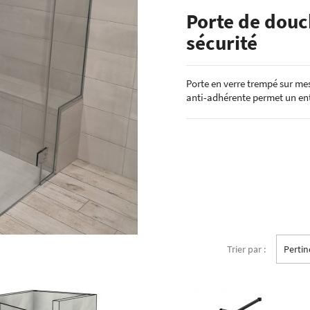
ÉCHANTILLONS
Porte de douc
en verre laqué dimension
Echantillons de miroirs
sécurité
miroir dimension standard
Echantillons de verre dépoli emaillé et
trempé
RES DE POSE POUR
Echantillons de verre emaillé et trempé
Porte en verre trempé sur mes
E
anti-adhérente permet un entr
Echantillons de verres dépolis laqués
es pour crédence
Echantillons de verres laqués
Trier par :
Perti