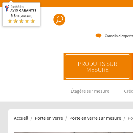
9.8
/10 (2666 avis)
★★★★★
Conseils d'experts
PRODUITS SUR
MESURE
Étagère sur mesure
Créd
CRÉDENC
Crédence e
Crédence 
Crédence 
Accueil
Porte en verre
Porte en verre sur mesure
Po
CRÉDENC