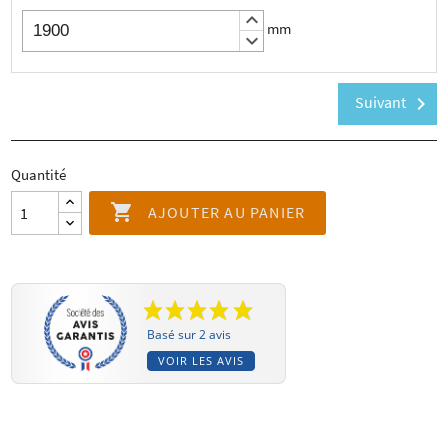
keyboard_arrow_up
mm
keyboard_arrow_down
Suivant
chevron_right
Quantité

AJOUTER AU PANIER
Basé sur 2 avis
VOIR LES AVIS