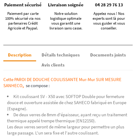
Paiement sécurisé
Livraison soignée
04 28 29 76 13
Paiement par carte
Notre solution
Appelez nous ! Nos
100% sécurisé via nos
logistique optimale
experts sont là pour
partenaires Crédit
vous garantit une
vous guider et vous
Agricole et Paypal.
livraison sans casse.
conseiller.
Description
Détails techniques
Documents joints
Avis clients
Cette PAROI DE DOUCHE COULISSANTE M
ur-Mur SUR MESURE
SANHECO
,
se compose :
Kit coulissant SV - X50 avec
SOFTOP Double pour fermeture
douce et ouverture assistée de chez SAHECO fabriqué en Europe
(Espagne).
De deux verres de 8
mm d'épaisseur, ayant reçu un traitement
thermique appelé trempe thermique (EN12150).
Les deux verres seront de même largeur pour permettre un plus
large passage. L'un sera fixe et l'autre coulissant.