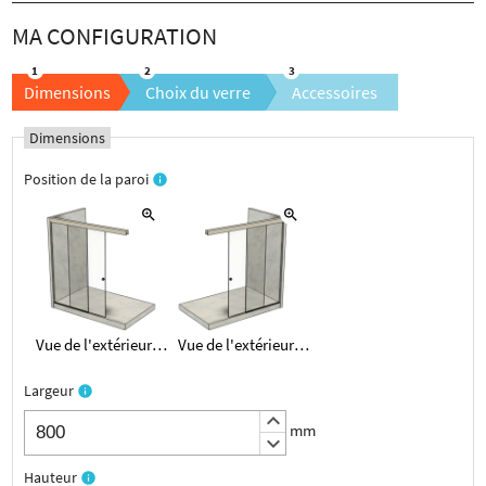
Dimensions
Choix du verre
Accessoires
Dimensions
Position de la paroi
info
zoom_in
zoom_in
Vue de l'extérieur sur la Gauche
Vue de l'extérieur sur la Droite
Largeur
info
keyboard_arrow_up
mm
keyboard_arrow_down
Hauteur
info