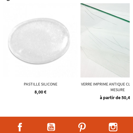
PASTILLE SILICONE
VERRE IMPRIME ANTIQUE CLA
MESURE
8,00 €
à partir de
50,40
Facebook
YouTube
Pinterest
Instag