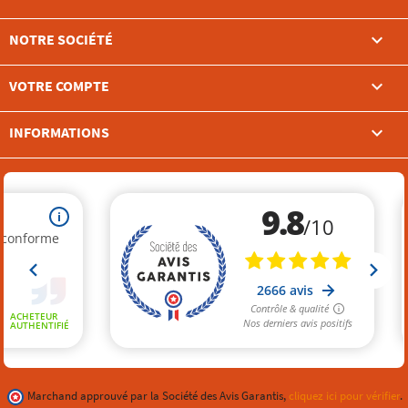

NOTRE SOCIÉTÉ

VOTRE COMPTE
keyboard_arrow_down
INFORMATIONS
Marchand approuvé par la Société des Avis Garantis,
cliquez ici pour vérifier
.