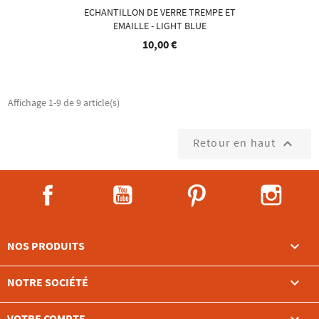
ECHANTILLON DE VERRE TREMPE ET
EMAILLE - LIGHT BLUE
10,00 €
Affichage 1-9 de 9 article(s)
Retour en haut

Facebook
YouTube
Pinterest
Instag

NOS PRODUITS

NOTRE SOCIÉTÉ
VOTRE COMPTE