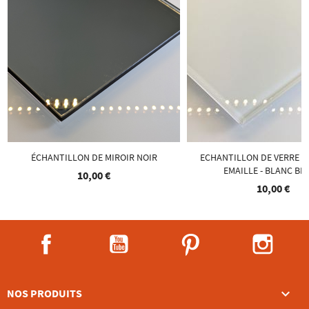
ÉCHANTILLON DE MIROIR NOIR
ECHANTILLON DE VERRE T
EMAILLE - BLANC BR
10,00 €
10,00 €
Facebook
YouTube
Pinterest
Instag

NOS PRODUITS