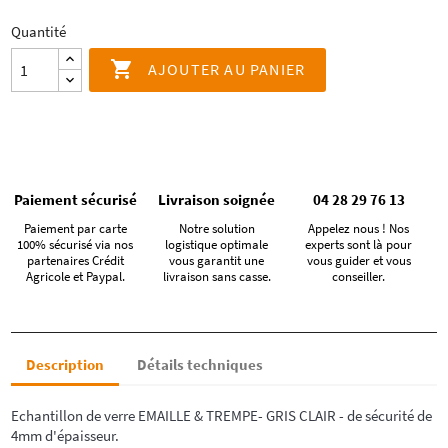
Quantité

AJOUTER AU PANIER
Paiement sécurisé
Livraison soignée
04 28 29 76 13
Paiement par carte
Notre solution
Appelez nous ! Nos
100% sécurisé via nos
logistique optimale
experts sont là pour
partenaires Crédit
vous garantit une
vous guider et vous
Agricole et Paypal.
livraison sans casse.
conseiller.
Description
Détails techniques
Echantillon de verre EMAILLE & TREMPE-
GRIS CLAIR
- de sécurité
de
4
mm d'épaisseur.