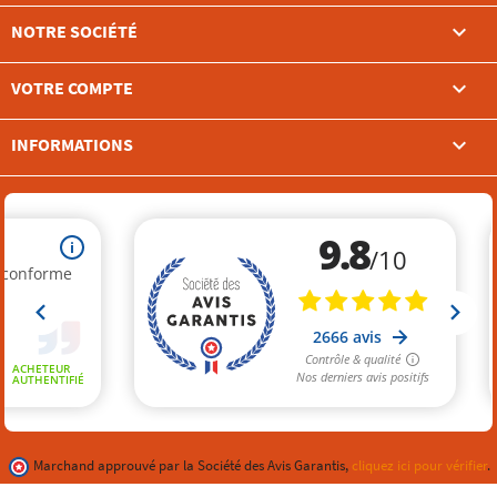

NOTRE SOCIÉTÉ

VOTRE COMPTE
keyboard_arrow_down
INFORMATIONS
Marchand approuvé par la Société des Avis Garantis,
cliquez ici pour vérifier
.