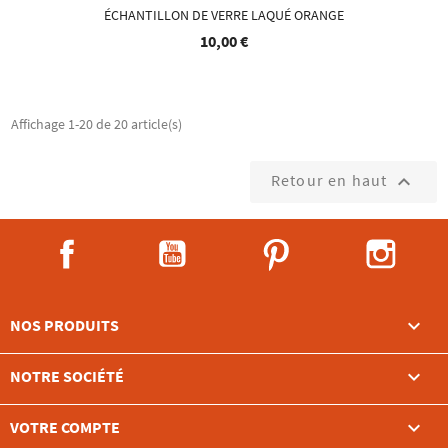
ÉCHANTILLON DE VERRE LAQUÉ ORANGE
10,00 €
Affichage 1-20 de 20 article(s)
Retour en haut

Facebook
YouTube
Pinterest
Instag

NOS PRODUITS

NOTRE SOCIÉTÉ

VOTRE COMPTE