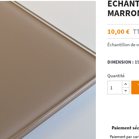
ÉCHANT
ÉCHANTILLONS
en verre laqué dimension
MARRON
Echantillons de miroirs
miroir dimension standard
Echantillons de verre dépoli emaillé et
trempé
10,00 €
T
RES DE POSE POUR
Echantillons de verre emaillé et trempé
E
Échantillon de v
Echantillons de verres dépolis laqués
es pour crédence
Echantillons de verres laqués
DIMENSION : 
Quantité
Paiement séc
Paiement par car