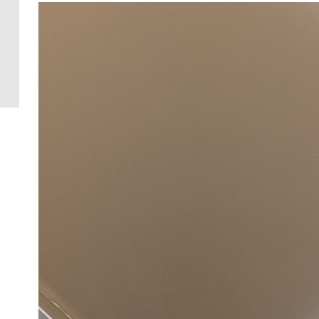
Crédence 
standard
Crédence 
ACCESSOI
CRÉDENC
Accessoir