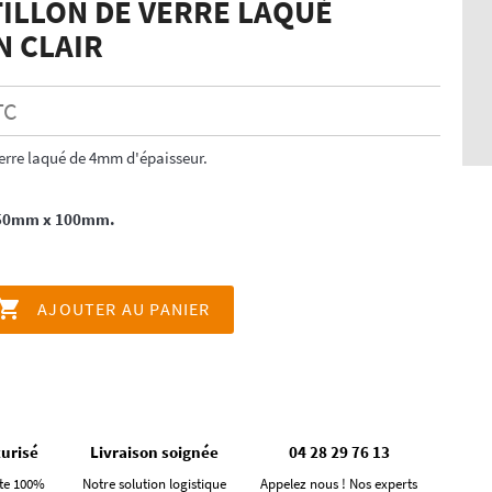
ILLON DE VERRE LAQUÉ
 CLAIR
TC
erre laqué de 4mm d'épaisseur.
150mm x 100mm.

AJOUTER AU PANIER
urisé
Livraison soignée
04 28 29 76 13
te 100%
Notre solution logistique
Appelez nous ! Nos experts