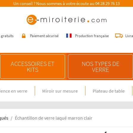
Un conseil ? Nous sommes à votre écoute au
04 28 29 76 13
 gratuits
Paiement sécurisé
Production française
Livr
ACCESSOIRES ET
NOS TYPES DE
KITS
VERRE
ence en verre
Miroir sur mesure
Plateau de table
E SUR MESURE
NOS CONSEILS
n verre spécial feux gaz
Choisir une crédence de cuisine
miroir sur mesure
Entretenir une crédence de cuisine
en verre sur mesure
Poser une crédence de cuisine
aqués
Échantillon de verre laqué marron clair
Rénover une crédence de cuisine
E DIMENSION STANDARD