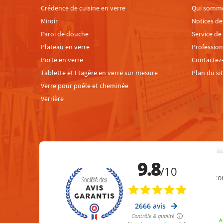
Crédence de cuisine en verre
Qui somm
Miroir
Notices d
Paroi de douche
Service de
Plateau en verre
Profession
Porte en verre
Contactez
Tablette et Etagère en verre sur mesure
Plan du si
Verre pour poêle et cheminée
Verrière