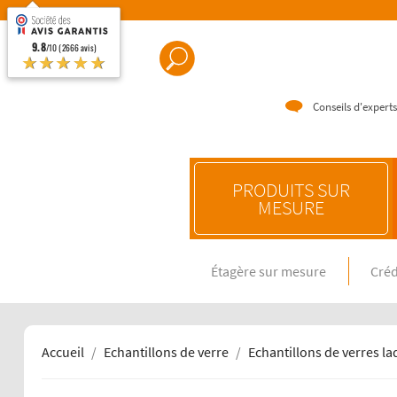
9.8
/10 (2666 avis)
★★★★★
Conseils d'experts
PRODUITS SUR
MESURE
Étagère sur mesure
Créd
CRÉDENC
Crédence e
Crédence 
Crédence 
Accueil
Echantillons de verre
Echantillons de verres l
CRÉDENC