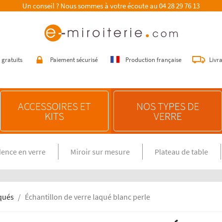
Un conseil ? Nous sommes à votre écoute au
04 28 29 76 13
 gratuits
Paiement sécurisé
Production française
Livr
ACCESSOIRES ET
NOS TYPES DE
KITS
VERRE
ence en verre
Miroir sur mesure
Plateau de table
E SUR MESURE
NOS CONSEILS
n verre spécial feux gaz
Choisir une crédence de cuisine
miroir sur mesure
Entretenir une crédence de cuisine
en verre sur mesure
Poser une crédence de cuisine
aqués
Échantillon de verre laqué blanc perle
Rénover une crédence de cuisine
E DIMENSION STANDARD