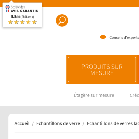
9.8
/10 (2666 avis)
★★★★★
Conseils d'experts
PRODUITS SUR
MESURE
Étagère sur mesure
Créd
CRÉDENC
Crédence e
Crédence 
Crédence 
Accueil
Echantillons de verre
Echantillons de verres l
CRÉDENC