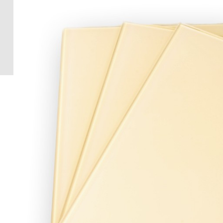
Crédence 
standard
Crédence 
ACCESSOI
CRÉDENC
Accessoir