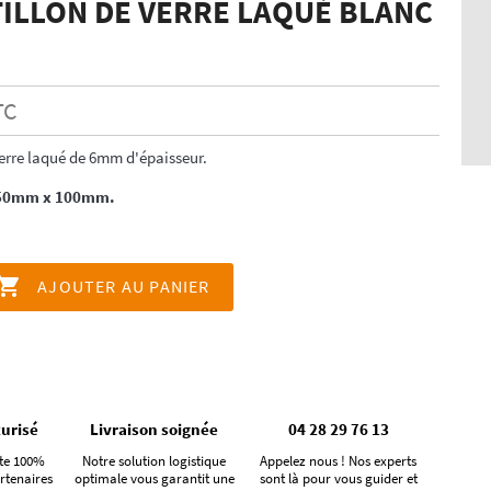
ILLON DE VERRE LAQUÉ BLANC
TC
erre laqué de 6mm d'épaisseur.
150mm x 100mm.

AJOUTER AU PANIER
urisé
Livraison soignée
04 28 29 76 13
te 100%
Notre solution logistique
Appelez nous ! Nos experts
rtenaires
optimale vous garantit une
sont là pour vous guider et