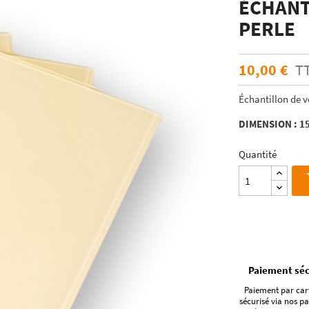
ÉCHANT
ÉCHANTILLONS
en verre laqué dimension
PERLE
Echantillons de miroirs
miroir dimension standard
Echantillons de verre dépoli emaillé et
trempé
10,00 €
T
RES DE POSE POUR
Echantillons de verre emaillé et trempé
E
Échantillon de v
Echantillons de verres dépolis laqués
es pour crédence
Echantillons de verres laqués
DIMENSION : 
Quantité
Paiement séc
Paiement par car
sécurisé via nos pa