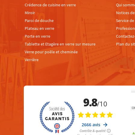
Crédence de cuisine en verre
Qui somm
Miroir
Notices d
Paroi de douche
Service de
Plateau en verre
Profession
Porte en verre
Contactez
Tablette et Etagère en verre sur mesure
Plan du si
Verre pour poêle et cheminée
Verrière