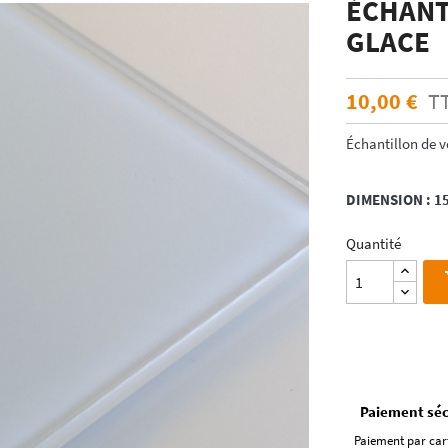
ÉCHANT
ÉCHANTILLONS
en verre laqué dimension
GLACE
Echantillons de miroirs
miroir dimension standard
Echantillons de verre dépoli emaillé et
trempé
10,00 €
T
RES DE POSE POUR
Echantillons de verre emaillé et trempé
E
Échantillon de v
Echantillons de verres dépolis laqués
es pour crédence
Echantillons de verres laqués
DIMENSION : 
Quantité
Paiement séc
Paiement par car