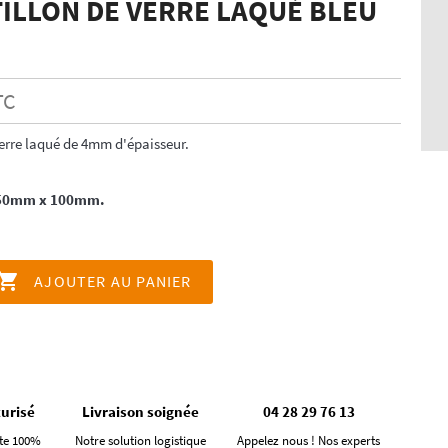
ILLON DE VERRE LAQUÉ BLEU
TC
erre laqué de 4mm d'épaisseur.
150mm x 100mm.

AJOUTER AU PANIER
urisé
Livraison soignée
04 28 29 76 13
te 100%
Notre solution logistique
Appelez nous ! Nos experts