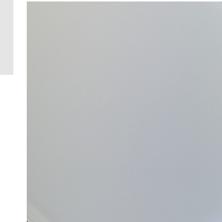
Crédence 
standard
Crédence 
ACCESSOI
CRÉDENC
Accessoir