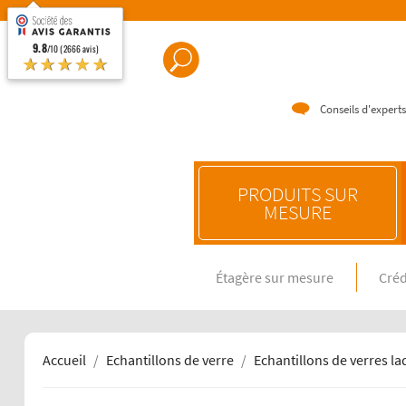
9.8
/10 (2666 avis)
★★★★★
Conseils d'experts
PRODUITS SUR
MESURE
Étagère sur mesure
Créd
CRÉDENC
Crédence e
Crédence 
Crédence 
Accueil
Echantillons de verre
Echantillons de verres l
CRÉDENC