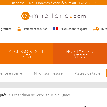
Un conseil ? Nous sommes à votre écoute au
04 28 29 76 13
 gratuits
Paiement sécurisé
Production française
Livr
ACCESSOIRES ET
NOS TYPES DE
KITS
VERRE
ence en verre
Miroir sur mesure
Plateau de table
E SUR MESURE
NOS CONSEILS
n verre spécial feux gaz
Choisir une crédence de cuisine
miroir sur mesure
Entretenir une crédence de cuisine
en verre sur mesure
Poser une crédence de cuisine
aqués
Échantillon de verre laqué bleu glace
Rénover une crédence de cuisine
E DIMENSION STANDARD