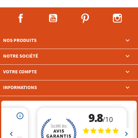
Facebook
YouTube
Pinterest
Instag

NOS PRODUITS

NOTRE SOCIÉTÉ

VOTRE COMPTE
keyboard_arrow_down
INFORMATIONS