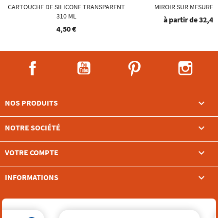
CARTOUCHE DE SILICONE TRANSPARENT
MIROIR SUR MESURE -
310 ML
à partir de
32,48
4,50 €
Facebook
YouTube
Pinterest
Instag

NOS PRODUITS

NOTRE SOCIÉTÉ

VOTRE COMPTE
keyboard_arrow_down
INFORMATIONS