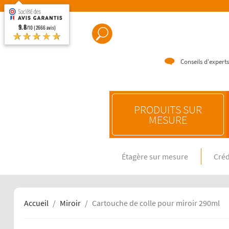
9.8
/10 (2666 avis)
★★★★★
Conseils d'experts
PRODUITS SUR
MESURE
Étagère sur mesure
Créd
CRÉDENC
Crédence e
Crédence 
Crédence 
Accueil
Miroir
Cartouche de colle pour miroir 290ml
CRÉDENC