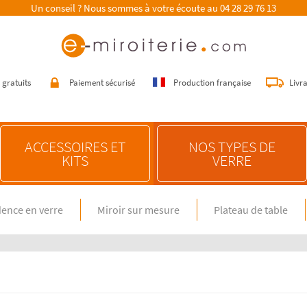
Un conseil ? Nous sommes à votre écoute au
04 28 29 76 13
 gratuits
Paiement sécurisé
Production française
Livr
ACCESSOIRES ET
NOS TYPES DE
KITS
VERRE
ence en verre
Miroir sur mesure
Plateau de table
E SUR MESURE
NOS CONSEILS
n verre spécial feux gaz
Choisir une crédence de cuisine
miroir sur mesure
Entretenir une crédence de cuisine
en verre sur mesure
Poser une crédence de cuisine
Rénover une crédence de cuisine
E DIMENSION STANDARD