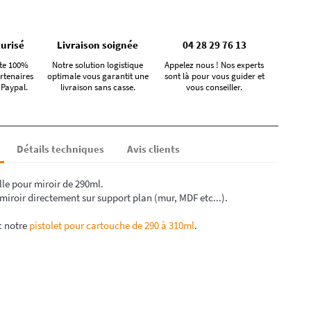
urisé
Livraison soignée
04 28 29 76 13
te 100%
Notre solution logistique
Appelez nous ! Nos experts
rtenaires
optimale vous garantit une
sont là pour vous guider et
 Paypal.
livraison sans casse.
vous conseiller.
Détails techniques
Avis clients
le pour miroir de 290ml.
 miroir directement sur support plan (mur, MDF etc...).
c notre
pistolet pour cartouche de 290 à 310ml
.