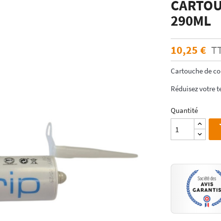
CARTOU
ÉCHANTILLONS
en verre laqué dimension
290ML
Echantillons de miroirs
miroir dimension standard
Echantillons de verre dépoli emaillé et
trempé
10,25 €
T
RES DE POSE POUR
Echantillons de verre emaillé et trempé
E
Cartouche de col
Echantillons de verres dépolis laqués
es pour crédence
Echantillons de verres laqués
Réduisez votre t
Quantité