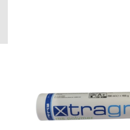
Crédence 
standard
Crédence 
ACCESSOI
CRÉDENC
Accessoir