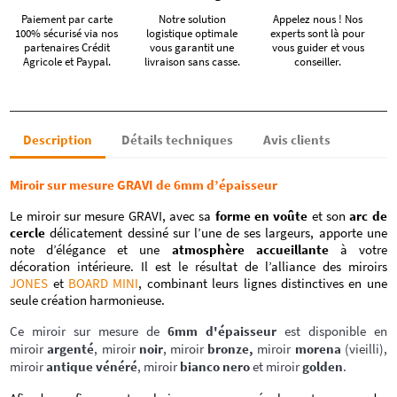
Paiement par carte
Notre solution
Appelez nous ! Nos
100% sécurisé via nos
logistique optimale
experts sont là pour
partenaires Crédit
vous garantit une
vous guider et vous
Agricole et Paypal.
livraison sans casse.
conseiller.
Description
Détails techniques
Avis clients
Miroir sur mesure GRAVI de 6mm d’épaisseur
Le miroir sur mesure GRAVI, avec sa
forme en voûte
et son
arc de
cercle
délicatement dessiné sur l’une de ses largeurs, apporte une
note d’élégance et une
atmosphère accueillante
à votre
décoration intérieure. Il est le résultat de l’alliance des miroirs
JONES
et
BOARD MINI
, combinant leurs lignes distinctives en une
seule création harmonieuse.
Ce miroir sur mesure de
6mm d'épaisseur
est disponible en
miroir
argenté
, miroir
noir
, miroir
bronze,
miroir
morena
(vieilli),
miroir
antique vénéré
, miroir
bianco nero
et miroir
golden
.