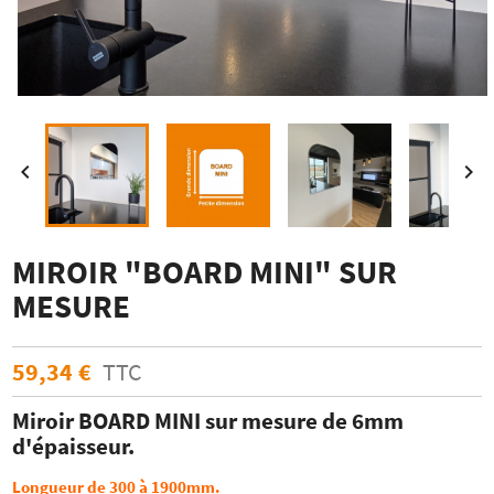


MIROIR "BOARD MINI" SUR
MESURE
59,34 €
TTC
Miroir BOARD MINI sur mesure de 6mm
d'épaisseur.
Longueur de 300 à 1900mm.