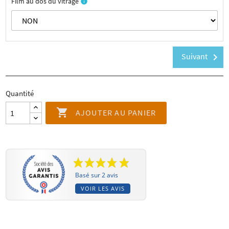
Film au dos du vitrage
info
Suivant
chevron_right
Quantité

AJOUTER AU PANIER
Basé sur 2 avis
VOIR LES AVIS