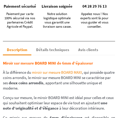
Paiement sécurisé
Livraison soignée
04 28 29 76 13
Paiement par carte
Notre solution
Appelez nous ! Nos
100% sécurisé via nos
logistique optimale
experts sont là pour
partenaires Crédit
vous garantit une
vous guider et vous
Agricole et Paypal.
livraison sans casse.
conseiller.
Description
Détails techniques
Avis clients
Miroir sur mesure BOARD MINI de 6mm d’épaisseur
À la différence du
miroir sur mesure BOARD MAXI
, qui possède quatre
coins arrondis, le miroir sur mesure BOARD MINI se caractérise par
ses
deux coins arrondis
, apportant une silhouette unique et
moderne.
Conçu sur mesure, le miroir BOARD MINI est idéal pour celles et ceux
qui souhaitent optimiser leur espace de vie tout en ajoutant
une
note d’originalité et d’élégance
à leur décoration intérieure.
Ce miroir sur mesure de
6mm d'épaisseur
est disponible en