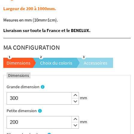
Largeur de 200 à 1000mm.
Mesures en mm (10mm=1cm).
Livraison sur toute la France et le BENELUX.
Dimensions
Choix du coloris
Accessoires
Dimensions
Grande dimension
info
keyboard_arrow_up
mm
keyboard_arrow_down
Petite dimension
info
keyboard_arrow_up
mm
keyboard_arrow_down