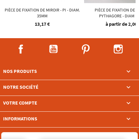
PIÈCE DE FIXATION DE MIROIR - PI - DIAM.
PIÈCE DE FIXATION DE M
35MM
PYTHAGORE - DIAM 1
13,17 €
à partir de
2,00 
Facebook
YouTube
Pinterest
Instag

NOS PRODUITS

NOTRE SOCIÉTÉ

VOTRE COMPTE
keyboard_arrow_down
INFORMATIONS