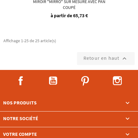
MIROIR "MIRRO" SUR MESURE AVEC PAN
COUPÉ
à partir de
65,73 €
Affichage 1-25 de 25 article(s)
Retour en haut

Facebook
YouTube
Pinterest
Instag

NOS PRODUITS

NOTRE SOCIÉTÉ

VOTRE COMPTE