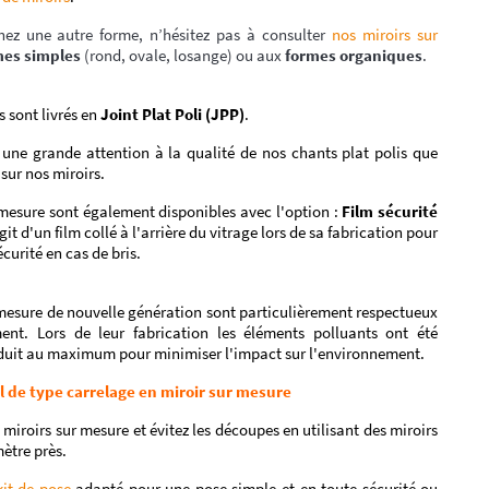
hez une autre forme, n’hésitez pas à consulter
nos miroirs sur
mes simples
(rond, ovale, losange) ou aux
formes organiques
.
s sont livrés en
Joint Plat Poli (JPP)
.
une grande attention à la qualité de nos chants plat polis que
sur nos miroirs.
mesure sont également disponibles avec l'option :
Film sécurité
'agit d'un film collé à l'arrière du vitrage lors de sa fabrication pour
curité en cas de bris.
mesure de nouvelle génération sont particulièrement respectueux
ent. Lors de leur fabrication les éléments polluants ont été
duit au maximum pour minimiser l'impact sur l'environnement.
l de type carrelage en miroir sur mesure
roirs sur mesure et évitez les découpes en utilisant des miroirs
mètre près.
kit de pose
adapté pour une pose simple et en toute sécurité ou