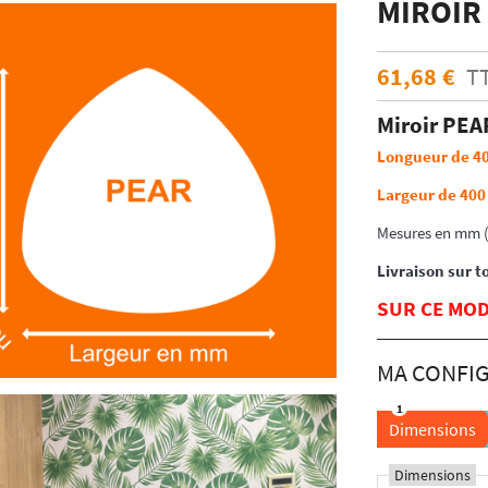
MIROIR
ÉCHANTILLONS
en verre laqué dimension
Echantillons de miroirs
miroir dimension standard
61,68 €
T
Echantillons de verre dépoli emaillé et
trempé
Miroir PEA
RES DE POSE POUR
Echantillons de verre emaillé et trempé
E
Longueur de 4
Echantillons de verres dépolis laqués
es pour crédence
Echantillons de verres laqués
Largeur de 40
Mesures en mm
Livraison sur t
SUR CE MOD
Dimensions
Dimensions