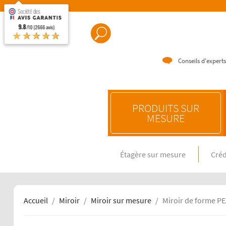
9.8
/10 (2666 avis)
★★★★★
Conseils d'experts
PRODUITS SUR
MESURE
Étagère sur mesure
Créd
CRÉDENC
Crédence e
Crédence 
Crédence 
Accueil
Miroir
Miroir sur mesure
Miroir de forme P
CRÉDENC