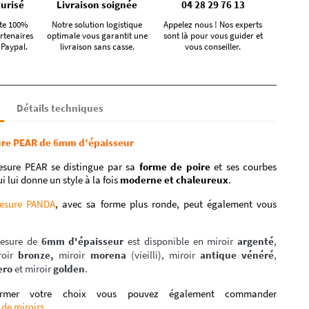
urisé
Livraison soignée
04 28 29 76 13
te 100%
Notre solution logistique
Appelez nous ! Nos experts
rtenaires
optimale vous garantit une
sont là pour vous guider et
 Paypal.
livraison sans casse.
vous conseiller.
Détails techniques
ure PEAR de 6mm d’épaisseur
esure PEAR se distingue par sa
forme de poire
et ses courbes
 lui donne un style à la fois
moderne et chaleureux
.
mesure PANDA
, avec sa forme plus ronde, peut également vous
esure de
6mm d'épaisseur
est disponible en miroir
argenté
,
roir
bronze,
miroir
morena
(vieilli), miroir
antique vénéré
,
ero
et miroir
golden
.
irmer votre choix vous pouvez également commander
 de miroirs
.