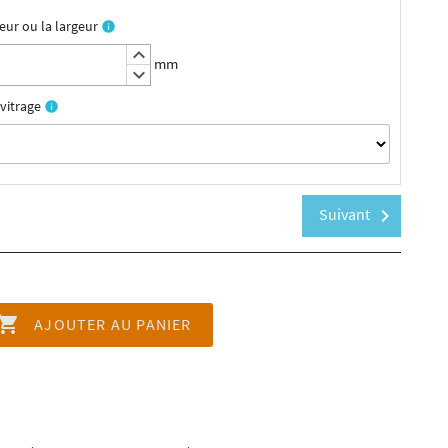
eur ou la largeur
info
keyboard_arrow_up
mm
keyboard_arrow_down
vitrage
info
Suivant
chevron_right

AJOUTER AU PANIER