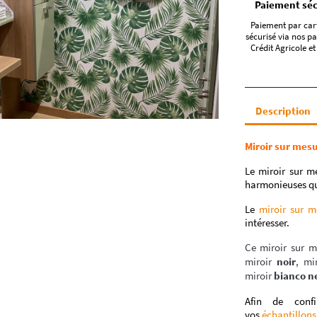
Paiement séc
Paiement par car
sécurisé via nos pa
Crédit Agricole et
Description
Miroir sur mes
Le miroir sur m
harmonieuses qui
Le
miroir sur 
intéresser.
Ce miroir sur m
miroir
noir
, mi
miroir
bianco n
Afin de conf
vos
échantillons