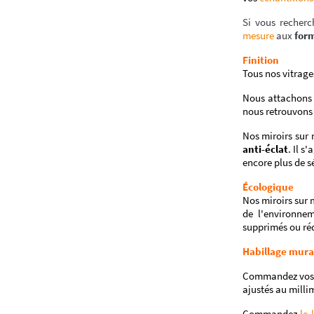
Si vous recherc
mesure
aux
for
Finition
Tous nos vitrage
Nous attachons 
nous retrouvons 
Nos miroirs sur 
anti-éclat
. Il s
encore plus de sé
Écologique
Nos miroirs sur 
de l'environnem
supprimés ou ré
Habillage mura
Commandez vos mi
ajustés au milli
Commandez
le 