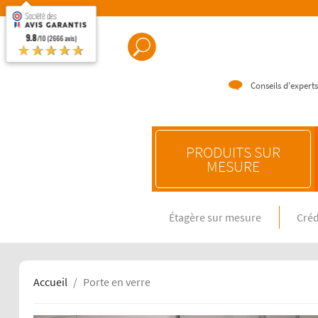
9.8
/10 (2666 avis)
★★★★★
Conseils d'experts
PRODUITS SUR
MESURE
Étagère sur mesure
Créd
CRÉDENC
Crédence e
Crédence 
Crédence 
Accueil
Porte en verre
CRÉDENC