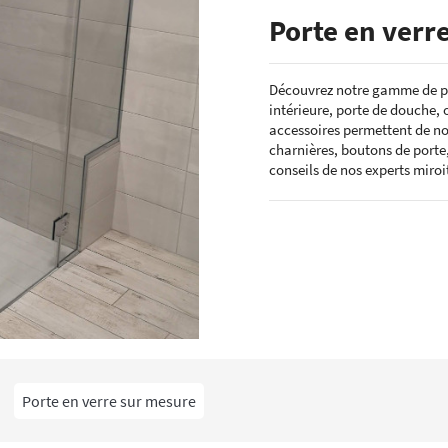
ÉCHANTILLONS
Porte en verr
en verre laqué dimension
Echantillons de miroirs
miroir dimension standard
Echantillons de verre dépoli emaillé et
Découvrez notre gamme de por
trempé
intérieure, porte de douche, 
RES DE POSE POUR
Echantillons de verre emaillé et trempé
E
accessoires permettent de nom
Echantillons de verres dépolis laqués
charnières, boutons de porte, 
es pour crédence
conseils de nos experts miroit
Echantillons de verres laqués
Porte en verre sur mesure