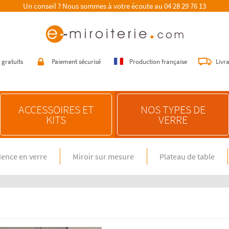
Un conseil ? Nous sommes à votre écoute au
04 28 29 76 13
 gratuits
Paiement sécurisé
Production française
Livr
ACCESSOIRES ET
NOS TYPES DE
KITS
VERRE
ence en verre
Miroir sur mesure
Plateau de table
E SUR MESURE
NOS CONSEILS
n verre spécial feux gaz
Choisir une crédence de cuisine
miroir sur mesure
Entretenir une crédence de cuisine
en verre sur mesure
Poser une crédence de cuisine
Rénover une crédence de cuisine
E DIMENSION STANDARD