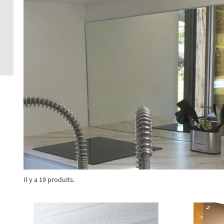
Crédence 
standard
Crédence 
ACCESSOI
CRÉDENC
Accessoir
Il y a 19 produits.