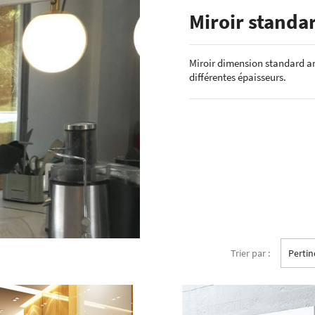
ÉCHANTILLONS
Miroir standa
en verre laqué dimension
Echantillons de miroirs
miroir dimension standard
Echantillons de verre dépoli emaillé et
Miroir dimension standard arg
trempé
différentes épaisseurs.
RES DE POSE POUR
Echantillons de verre emaillé et trempé
E
Echantillons de verres dépolis laqués
es pour crédence
Echantillons de verres laqués
Trier par :
Perti