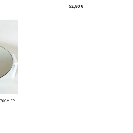
52,80 €
 70CM ÉP