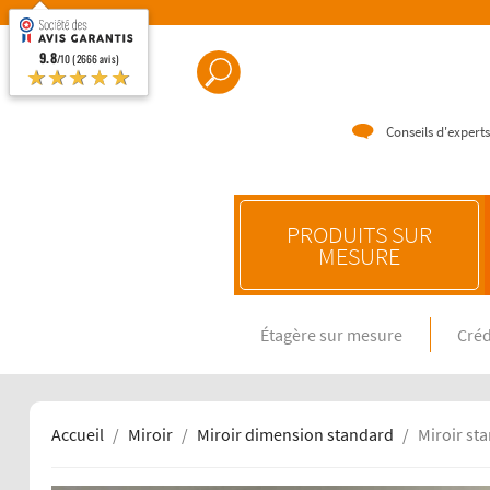
9.8
/10 (2666 avis)
★★★★★
Conseils d'experts
PRODUITS SUR
MESURE
Étagère sur mesure
Créd
CRÉDENC
Crédence e
Crédence 
Crédence 
Accueil
Miroir
Miroir dimension standard
Miroir st
CRÉDENC