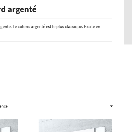
rd argenté
enté. Le coloris argenté est le plus classique. Exsite en

nence