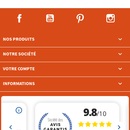
Facebook
YouTube
Pinterest
Instag

NOS PRODUITS

NOTRE SOCIÉTÉ

VOTRE COMPTE
keyboard_arrow_down
INFORMATIONS