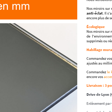
Nos miroirs sur 
anti-éclat
. Il s
encore plus de sé
Écologique
Nos miroirs sur 
de l'environnem
supprimés ou ré
Habillage mura
Commandez vos mi
ajustés au milli
Commandez
le 
encore vos
acces
Livraison : 3 po
Drive de Lyon 
Enlèvement par v