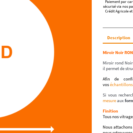
Paiement par car
sécurisé via nos pa
Crédit Agricole et
Description
Miroir Noir RO
Miroir rond Noir
il permet de str
Afin de conf
vos
échantillons
Si vous recherc
mesure
aux
for
Finition
Tous nos vitrage
Nous attachons 
nous retrouvons 