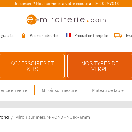
Un conseil ? Nous sommes à votre écoute au
04 28 29 76 13
 gratuits
Paiement sécurisé
Production française
Livr
ACCESSOIRES ET
NOS TYPES DE
KITS
VERRE
ence en verre
Miroir sur mesure
Plateau de table
E SUR MESURE
NOS CONSEILS
n verre spécial feux gaz
Choisir une crédence de cuisine
miroir sur mesure
Entretenir une crédence de cuisine
en verre sur mesure
Poser une crédence de cuisine
 rond
Miroir sur mesure ROND - NOIR - 6mm
Rénover une crédence de cuisine
E DIMENSION STANDARD