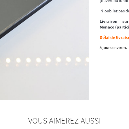
(ouvert du lundi
N'oubliez pas de
Livraison s
Monaco (partici
Délai de livrais
5 jours environ.
VOUS AIMEREZ AUSSI