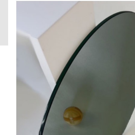
Crédence 
standard
Crédence 
ACCESSOI
CRÉDENC
Accessoir