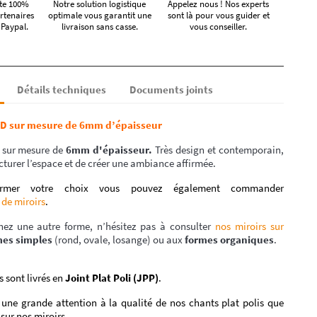
te 100%
Notre solution logistique
Appelez nous ! Nos experts
rtenaires
optimale vous garantit une
sont là pour vous guider et
 Paypal.
livraison sans casse.
vous conseiller.
Détails techniques
Documents joints
ND sur mesure de 6mm d’épaisseur
 sur mesure de
6mm d'épaisseur.
T
rès design et contemporain,
ucturer l’espace et de créer une ambiance affirmée.
irmer votre choix vous pouvez également commander
 de miroirs
.
hez une autre forme, n’hésitez pas à consulter
nos miroirs sur
mes simples
(rond, ovale, losange) ou aux
formes organiques
.
s sont livrés en
Joint Plat Poli (JPP)
.
une grande attention à la qualité de nos chants plat polis que
sur nos miroirs.