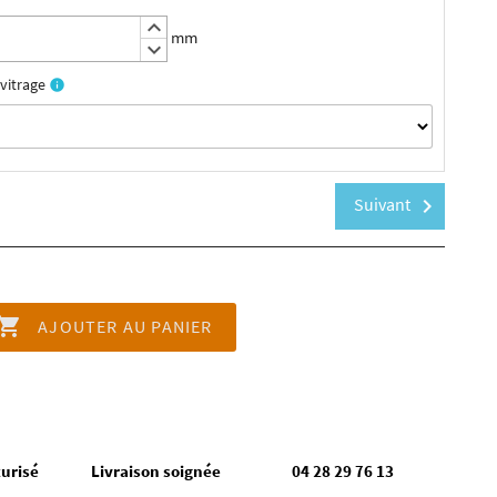
keyboard_arrow_up
mm
keyboard_arrow_down
vitrage
info
Suivant
chevron_right

AJOUTER AU PANIER
urisé
Livraison soignée
04 28 29 76 13