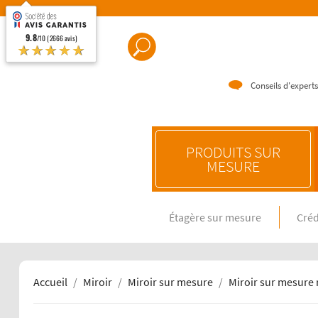
9.8
/10 (2666 avis)
★★★★★
Conseils d'experts
PRODUITS SUR
MESURE
Étagère sur mesure
Créd
CRÉDENC
Crédence e
Crédence 
Crédence 
Accueil
Miroir
Miroir sur mesure
Miroir sur mesure
CRÉDENC