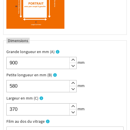
Dimensions
Grande longueur en mm (A)
info
keyboard_arrow_up
mm
keyboard_arrow_down
Petite longueur en mm (B)
info
keyboard_arrow_up
mm
keyboard_arrow_down
Largeur en mm (C)
info
keyboard_arrow_up
mm
keyboard_arrow_down
Film au dos du vitrage
info