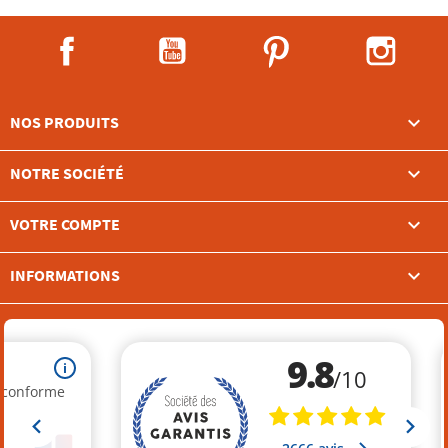
Facebook
YouTube
Pinterest
Instag

NOS PRODUITS

NOTRE SOCIÉTÉ

VOTRE COMPTE
keyboard_arrow_down
INFORMATIONS