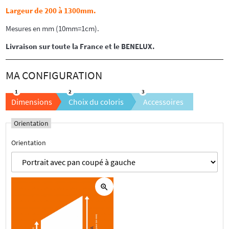
Largeur de 200 à 1300mm.
Mesures en mm (10mm=1cm).
Livraison sur toute la France et le BENELUX.
Dimensions
Choix du coloris
Accessoires
Orientation
Orientation
zoom_in