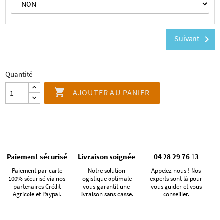
Suivant
chevron_right
Quantité

AJOUTER AU PANIER
Paiement sécurisé
Livraison soignée
04 28 29 76 13
Paiement par carte
Notre solution
Appelez nous ! Nos
100% sécurisé via nos
logistique optimale
experts sont là pour
partenaires Crédit
vous garantit une
vous guider et vous
Agricole et Paypal.
livraison sans casse.
conseiller.