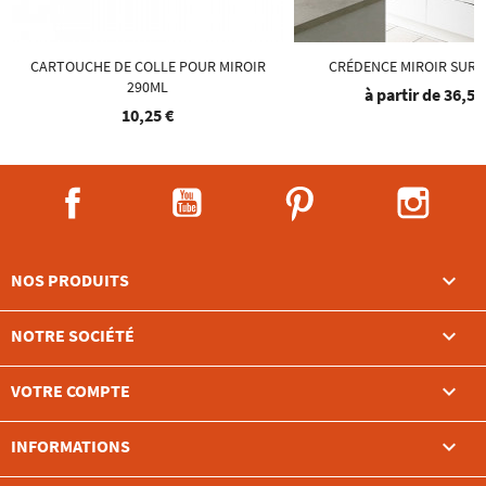
CARTOUCHE DE COLLE POUR MIROIR
CRÉDENCE MIROIR SUR 
290ML
à partir de
36,51
10,25 €
Facebook
YouTube
Pinterest
Instag

NOS PRODUITS

NOTRE SOCIÉTÉ

VOTRE COMPTE
keyboard_arrow_down
INFORMATIONS