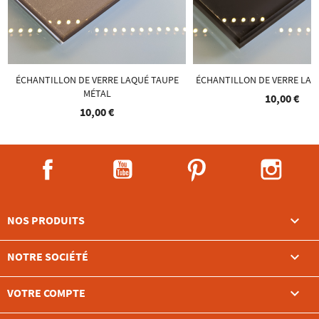
ÉCHANTILLON DE VERRE LAQUÉ TAUPE
ÉCHANTILLON DE VERRE LA
MÉTAL
10,00 €
10,00 €
Facebook
YouTube
Pinterest
Instag

NOS PRODUITS

NOTRE SOCIÉTÉ

VOTRE COMPTE