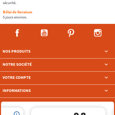
sécurité.
Délai de livraison
5 jours environ.
Facebook
YouTube
Pinterest
Instag

NOS PRODUITS

NOTRE SOCIÉTÉ

VOTRE COMPTE
keyboard_arrow_down
INFORMATIONS