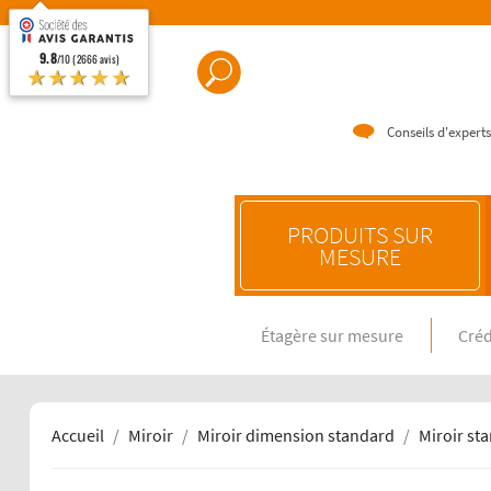
9.8
/10 (2666 avis)
★★★★★
Conseils d'experts
PRODUITS SUR
MESURE
Étagère sur mesure
Créd
CRÉDENC
Crédence e
Crédence 
Crédence 
Accueil
Miroir
Miroir dimension standard
Miroir st
CRÉDENC