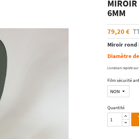
MIROIR
ÉCHANTILLONS
en verre laqué dimension
6MM
Echantillons de miroirs
miroir dimension standard
Echantillons de verre dépoli emaillé et
trempé
79,20 €
T
RES DE POSE POUR
Echantillons de verre emaillé et trempé
E
Miroir rond
Echantillons de verres dépolis laqués
es pour crédence
Echantillons de verres laqués
Diamètre de
Livraison rapide sur 
Film sécurité ant
Quantité