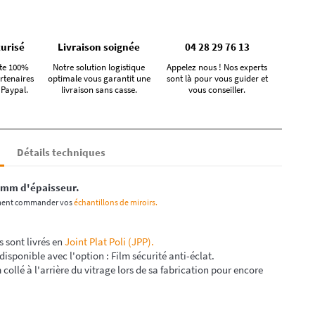
urisé
Livraison soignée
04 28 29 76 13
te 100%
Notre solution logistique
Appelez nous ! Nos experts
rtenaires
optimale vous garantit une
sont là pour vous guider et
 Paypal.
livraison sans casse.
vous conseiller.
Détails techniques
mm d'épaisseur.
ment commander vos
échantillons de miroirs.
s sont livrés en
Joint Plat Poli (JPP).
disponible avec l'option : Film sécurité anti-éclat.
lm collé à l'arrière du vitrage lors de sa fabrication pour encore