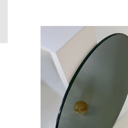
Crédence 
standard
Crédence 
ACCESSOI
CRÉDENC
Accessoir