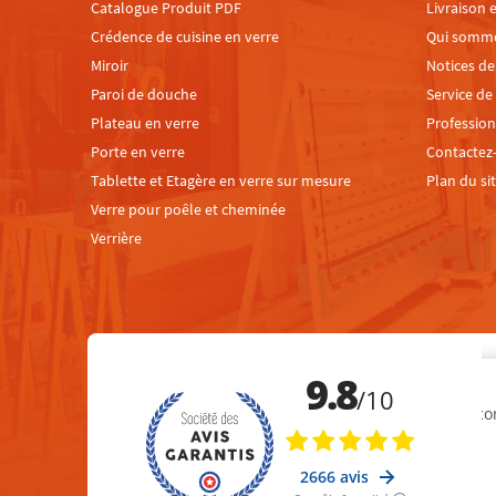
Catalogue Produit PDF
Livraison e
Crédence de cuisine en verre
Qui somm
Miroir
Notices d
Paroi de douche
Service de
Plateau en verre
Profession
Porte en verre
Contactez
Tablette et Etagère en verre sur mesure
Plan du si
Verre pour poêle et cheminée
Verrière