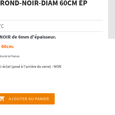
 ROND-NOIR-DIAM 60CM ÉP
TC
NOIR
de 6mm d'épaisseur.
 60cm.
toute la France.
i-éclat (posé à l'arrière du verre) : NON

AJOUTER AU PANIER