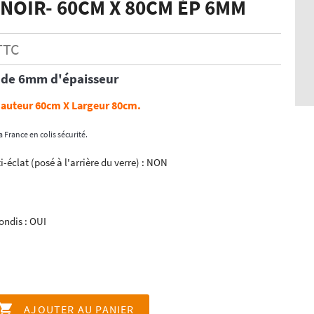
NOIR- 60CM X 80CM ÉP 6MM
TTC
R
de 6mm d'épaisseur
auteur 60cm X Largeur 80cm.
a France en colis sécurité.
i-éclat (posé à l'arrière du verre) : NON
ondis : OUI

AJOUTER AU PANIER