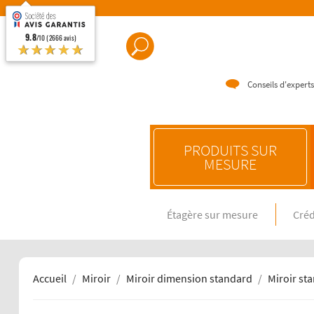
9.8
/10 (2666 avis)
★★★★★
Conseils d'experts
PRODUITS SUR
MESURE
Étagère sur mesure
Créd
CRÉDENC
Crédence e
Crédence 
Crédence 
Accueil
Miroir
Miroir dimension standard
Miroir st
CRÉDENC