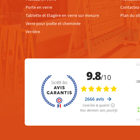
Porte en verre
Contactez
Tablette et Etagère en verre sur mesure
Plan du si
Verre pour poêle et cheminée
Verrière