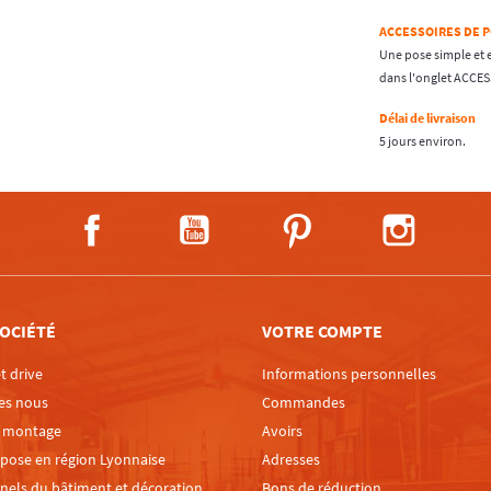
ACCESSOIRES DE 
Une pose simple et 
dans l'onglet ACCE
Délai de livraison
5 jours environ.
Facebook
YouTube
Pinterest
Instagra
OCIÉTÉ
VOTRE COMPTE
t drive
Informations personnelles
es nous
Commandes
e montage
Avoirs
 pose en région Lyonnaise
Adresses
nels du bâtiment et décoration
Bons de réduction