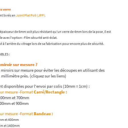
du verre
nt livrés en
Joint Plat Poli (JPP).
'épaisseur de 6mm soit plus résistant qu'un verre de 4mm lors de la pose, il est
 avec l'option : Film sécurité anti-éclat.
llé à l'arrière du vitrage lors de sa fabrication pour encore plus de sécurité.
IBLES :
 miroir sur mesure ?
roirs sur mesure pour éviter les découpes en utilisant des
 millimètre près. (cliquez sur les liens)
t disponibles pour l'envoi par colis (10mm = 1cm) :
sur mesure -Format
Carré/Rectangle
:
 200mm et 700mm
 200mm et 900mm
sur mesure -Format
Bandeau :
0mm et 400mm
0mm et 1400mm