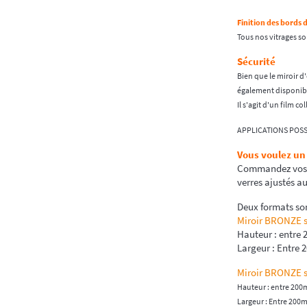
Finition des bords 
Tous nos vitrages so
Sécurité
Bien que le miroir d
également disponible
Il s'agit d'un film co
APPLICATIONS POSS
Vous voulez un
Commandez vos mi
verres ajustés au
Deux formats son
Miroir BRONZE 
Hauteur : entre
Largeur : Entre
Miroir BRONZE 
Hauteur : entre 20
Largeur : Entre 20