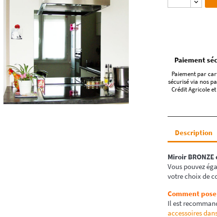
Paiement séc
Paiement par car
sécurisé via nos pa
Crédit Agricole et
Description
Miroir
BRONZE
Vous pouvez ég
votre choix de c
Comment poser 
Il est recommand
accessoires dans