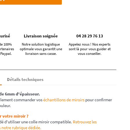
urisé
Livraison soignée
04 28 29 76 13
te 100%
Notre solution logistique
Appelez nous ! Nos experts
rtenaires
optimale vous garantit une
sont là pour vous guider et
 Paypal.
livraison sans casse.
vous conseiller.
Détails techniques
de 6mm d'épaisseur.
alement commander vos
échantillons de miroirs
pour confirmer
ouleur.
votre miroir ?
é d'utiliser une colle miroir compatible.
Retrouvez les
 notre rubrique dédiée.