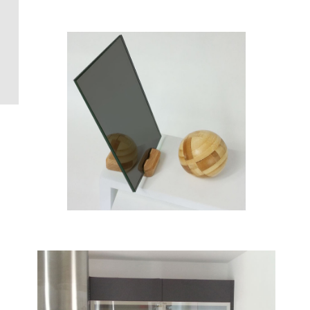
Crédence 
standard
Crédence 
ACCESSOI
CRÉDENC
Accessoir