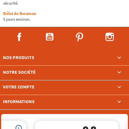
sécurité.
Délai de livraison
5 jours environ.
Facebook
YouTube
Pinterest
Instag

NOS PRODUITS

NOTRE SOCIÉTÉ

VOTRE COMPTE
keyboard_arrow_down
INFORMATIONS