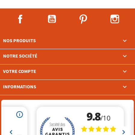
Facebook
YouTube
Pinterest
Instag

NOS PRODUITS

NOTRE SOCIÉTÉ

VOTRE COMPTE
keyboard_arrow_down
INFORMATIONS