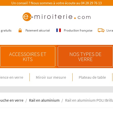
Un conseil ? Nous sommes à votre écoute au
04 28 29 76 13
 gratuits
Paiement sécurisé
Production française
Livr
ACCESSOIRES ET
NOS TYPES DE
KITS
VERRE
ence en verre
Miroir sur mesure
Plateau de table
E SUR MESURE
NOS CONSEILS
n verre spécial feux gaz
Choisir une crédence de cuisine
miroir sur mesure
Entretenir une crédence de cuisine
en verre sur mesure
Poser une crédence de cuisine
ouche en verre
Rail en aluminium
Rail en aluminium POLI Bril
Rénover une crédence de cuisine
E DIMENSION STANDARD