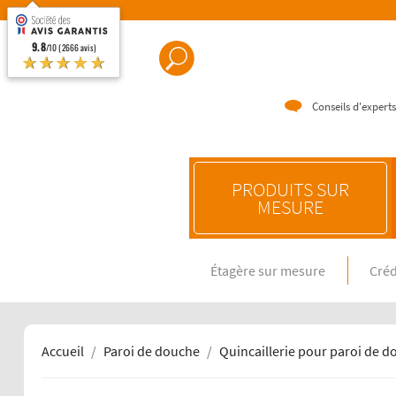
9.8
/10 (2666 avis)
★★★★★
Conseils d'experts
PRODUITS SUR
MESURE
Étagère sur mesure
Créd
CRÉDENC
Crédence e
Crédence 
Crédence 
Accueil
Paroi de douche
Quincaillerie pour paroi de d
CRÉDENC