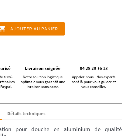

AJOUTER AU PANIER
urisé
Livraison soignée
04 28 29 76 13
te 100%
Notre solution logistique
Appelez nous ! Nos experts
rtenaires
optimale vous garantit une
sont là pour vous guider et
 Paypal.
livraison sans casse.
vous conseiller.
Détails techniques
xation pour douche en aluminium de qualité
lle.