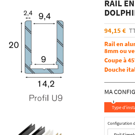
RAIL EN
ÉCHANTILLONS
en verre laqué dimension
DOLPHI
Echantillons de miroirs
miroir dimension standard
Echantillons de verre dépoli emaillé et
trempé
94,15 €
T
RES DE POSE POUR
Echantillons de verre emaillé et trempé
E
Rail en al
Echantillons de verres dépolis laqués
es pour crédence
8mm ou ver
Echantillons de verres laqués
Coupe à 45
Douche ita
Type d'inst
Configuration d