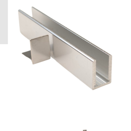
Crédence 
standard
Crédence 
ACCESSOI
CRÉDENC
Accessoir