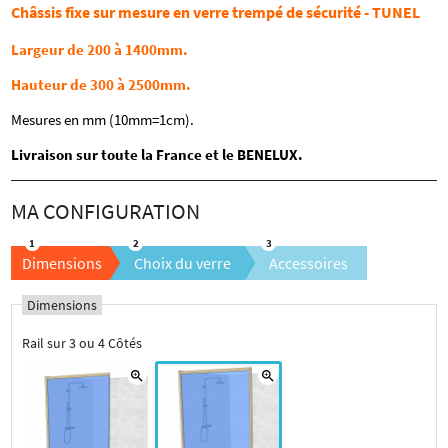
Châssis fixe sur mesure en verre trempé de sécurité - TUNEL
Largeur de 200 à 1400mm.
Hauteur de 300 à 2500mm.
Mesures en mm (10mm=1cm).
Livraison sur toute la France et le BENELUX.
Dimensions
Choix du verre
Accessoires
Dimensions
Rail sur 3 ou 4 Côtés
zoom_in
zoom_in