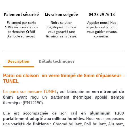
Paiement sécurisé
Livraison soignée
04 28 29 76 13
Paiement par carte
Notre solution
Appelez nous ! Nos
100% sécurisé via nos
logistique optimale
experts sont là pour
partenaires Crédit
vous garantit une
vous guider et vous
Agricole et Paypal.
livraison sans casse.
conseiller.
Description
Détails techniques
Paroi ou cloison en verre trempé de 8mm d’épaisseur -
TUNEL
La paroi sur mesure TUNEL
,
est fabriquée en
verre trempé de
8mm
ayant reçu un traitement thermique appelé trempe
thermique (EN12150).
Elle est accompagnée de son
rail en aluminium F209
parfaitement adapté aux milieux humides
. Nous vous proposons
une
variété de finitions
: Chromé brillant, Poli brillant, Alu mat,