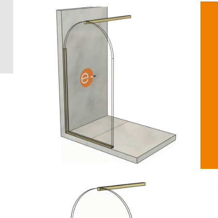
Crédence 
standard
Crédence 
ACCESSOI
CRÉDENC
Accessoir