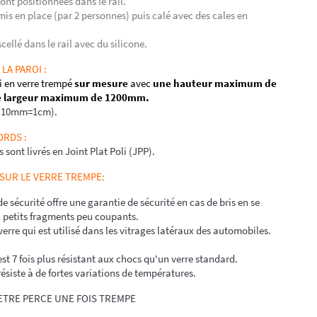
ront positionnées dans le rail.
 mis en place (par 2 personnes) puis calé avec des cales en
scellé dans le rail avec du silicone.
LA PAROI :
i en verre trempé
sur mesure
avec
une hauteur maximum de
e largeur maximum de 1200mm.
 (10mm=1cm).
BORDS
:
 sont livrés en Joint Plat Poli (JPP).
SUR LE VERRE TREMPE:
e sécurité offre une garantie de sécurité en cas de bris en se
petits fragments peu coupants.
verre qui est utilisé dans les vitrages latéraux des automobiles.
st 7 fois plus résistant aux chocs qu'un verre standard.
ésiste à de fortes variations de températures.
 ETRE PERCE UNE FOIS TREMPE