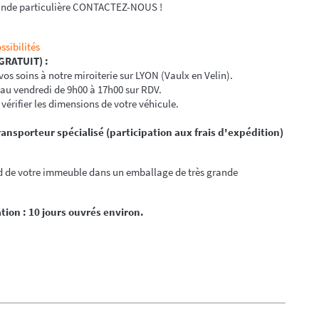
nde particulière
CONTACTEZ-NOUS
!
ssibilités
(GRATUIT) :
os soins à notre miroiterie sur LYON (Vaulx en Velin).
 au vendredi de 9h00 à 17h00 sur RDV.
vérifier
les dimensions de votre véhicule.
ransporteur spécialisé (participation aux frais d'expédition)
ed de votre immeuble dans un emballage de très grande
ation : 10 jours ouvrés environ.