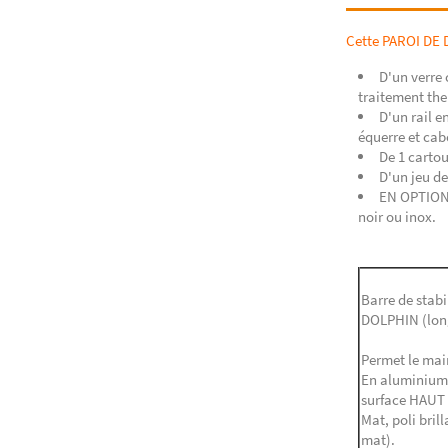
Cette PAROI D
D'un verre 
traitement th
D'un rail e
équerre et cab
De 1 cartou
D'un jeu de
EN OPTION 
noir ou inox.
Barre de stabi
DOLPHIN (lon
Permet le main
En aluminium 
surface HAUT
Mat, poli bril
mat).