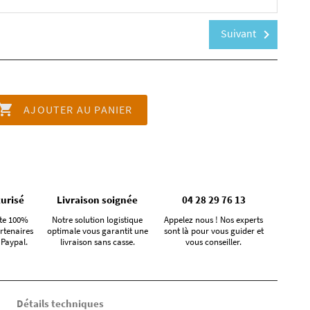
Suivant
chevron_right

AJOUTER AU PANIER
urisé
Livraison soignée
04 28 29 76 13
te 100%
Notre solution logistique
Appelez nous ! Nos experts
rtenaires
optimale vous garantit une
sont là pour vous guider et
 Paypal.
livraison sans casse.
vous conseiller.
Détails techniques