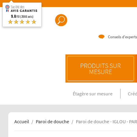
9.8
/10 (2666 avis)
★★★★★
Conseils d'experts
PRODUITS SUR
MESURE
Étagère sur mesure
Créd
CRÉDENC
Crédence e
Crédence 
Crédence 
Accueil
Paroi de douche
Paroi de douche - IGLOU - PAR
CRÉDENC