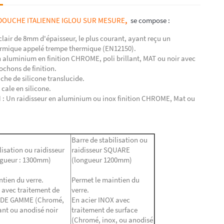
E DOUCHE ITALIENNE IGLOU SUR MESURE
,
se compose :
clair de 8
mm d'épaisseur, le plus courant, ayant reçu un
ermique appelé trempe thermique (EN12150).
n aluminium en finition CHROME, poli brillant, MAT ou noir avec
ochons de finition.
che de silicone translucide.
 cale en silicone.
: Un raidisseur en aluminium ou inox finition CHROME, Mat ou
Barre de stabilisation ou
lisation ou raidisseur
raidisseur SQUARE
gueur : 1300mm)
(longueur 1200mm)
tien du verre.
Permet le maintien du
avec traitement de
verre.
 DE GAMME (Chromé,
En acier INOX avec
lant ou anodisé noir
traitement de surface
(Chromé, inox, ou anodisé