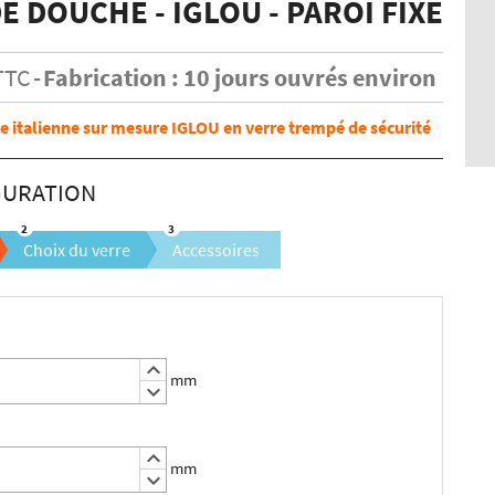
E DOUCHE - IGLOU - PAROI FIXE
TTC
Fabrication : 10 jours ouvrés environ
e italienne sur mesure IGLOU en verre trempé de sécurité
Choix du verre
Accessoires
keyboard_arrow_up
mm
keyboard_arrow_down
keyboard_arrow_up
mm
keyboard_arrow_down