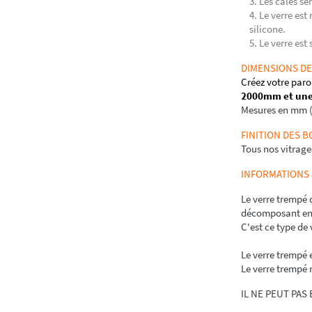
Les cales se
Le verre est
silicone.
Le verre est 
DIMENSIONS DE 
Créez votre paro
2000mm et un
Mesures en mm
FINITION DES 
Tous nos vitrages
INFORMATIONS 
Le verre trempé d
décomposant en 
C'est ce type de 
Le verre trempé e
Le verre trempé r
IL NE PEUT PAS