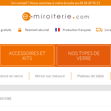
Un conseil ? Nous sommes à votre écoute au
04 28 29 76 13
 gratuits
Paiement sécurisé
Production française
Livr
ACCESSOIRES ET
NOS TYPES DE
KITS
VERRE
ence en verre
Miroir sur mesure
Plateau de table
E SUR MESURE
NOS CONSEILS
n verre spécial feux gaz
Choisir une crédence de cuisine
miroir sur mesure
Entretenir une crédence de cuisine
en verre sur mesure
Poser une crédence de cuisine
OI FIXE
Rénover une crédence de cuisine
E DIMENSION STANDARD