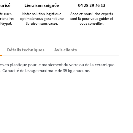
urisé
Livraison soignée
04 28 29 76 13
te 100%
Notre solution logistique
Appelez nous ! Nos experts
rtenaires
optimale vous garantit une
sont là pour vous guider et
 Paypal.
livraison sans casse.
vous conseiller.
Détails techniques
Avis clients
es en plastique pour le maniement du verre ou de la céramique.
m. Capacité de levage maximale de 35 kg chacune.