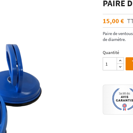
PAIRE 
ÉCHANTILLONS
en verre laqué dimension
Echantillons de miroirs
miroir dimension standard
15,00 €
T
Echantillons de verre dépoli emaillé et
trempé
RES DE POSE POUR
Paire de ventou
Echantillons de verre emaillé et trempé
E
de diamètre.
Echantillons de verres dépolis laqués
es pour crédence
Echantillons de verres laqués
Quantité