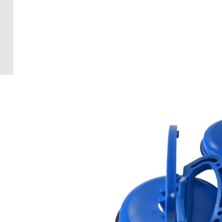
Crédence 
standard
Crédence 
ACCESSOI
CRÉDENC
Accessoir