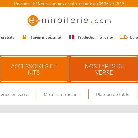
Un conseil ? Nous sommes à votre écoute au
04 28 29 76 13
 gratuits
Paiement sécurisé
Production française
Livr
ACCESSOIRES ET
NOS TYPES DE
KITS
VERRE
ence en verre
Miroir sur mesure
Plateau de table
E SUR MESURE
NOS CONSEILS
n verre spécial feux gaz
Choisir une crédence de cuisine
miroir sur mesure
Entretenir une crédence de cuisine
en verre sur mesure
Poser une crédence de cuisine
Rénover une crédence de cuisine
E DIMENSION STANDARD