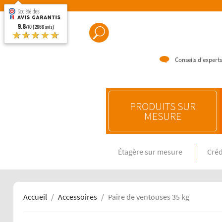
9.8
/10 (2666 avis)
★★★★★
Conseils d'experts
PRODUITS SUR
MESURE
Étagère sur mesure
Créd
CRÉDENC
Crédence e
Crédence 
Crédence 
Accueil
Accessoires
Paire de ventouses 35 kg
CRÉDENC