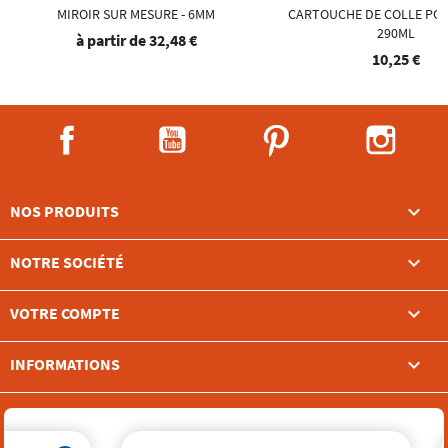
MIROIR SUR MESURE - 6MM
CARTOUCHE DE COLLE POU
290ML
à partir de
32,48 €
10,25 €
Facebook
YouTube
Pinterest
Instag

NOS PRODUITS

NOTRE SOCIÉTÉ

VOTRE COMPTE
keyboard_arrow_down
INFORMATIONS