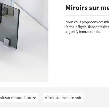
ÉCHANTILLONS
Miroirs sur m
en verre laqué dimension
Echantillons de miroirs
miroir dimension standard
Echantillons de verre dépoli emaillé et
Nous vous proposons des miro
trempé
formaldéhyde. Ils sont résista
RES DE POSE POUR
Echantillons de verre emaillé et trempé
E
argenté, bronze et noir.
Echantillons de verres dépolis laqués
es pour crédence
Echantillons de verres laqués
oir sur mesure bronze
Miroir sur mesure noir