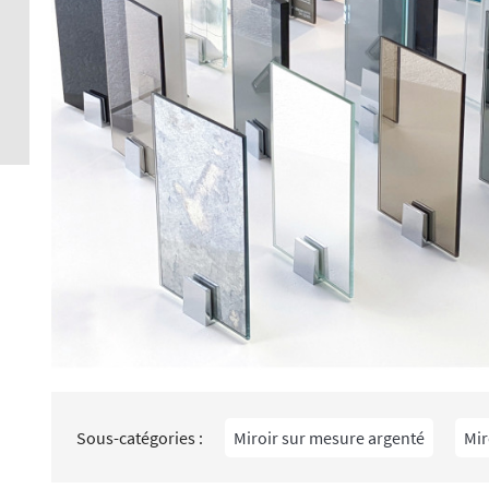
Crédence 
standard
Crédence 
ACCESSOI
CRÉDENC
Accessoir
Sous-catégories :
Miroir sur mesure argenté
Mir