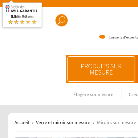
9.8
/10 (2666 avis)
★★★★★
Conseils d'experts
PRODUITS SUR
MESURE
Étagère sur mesure
Créd
CRÉDENC
Crédence e
Crédence 
Crédence 
Accueil
Verre et miroir sur mesure
Miroirs sur mesure
CRÉDENC