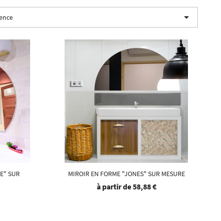

nence
E" SUR
MIROIR EN FORME "JONES" SUR MESURE
à partir de
58,88 €