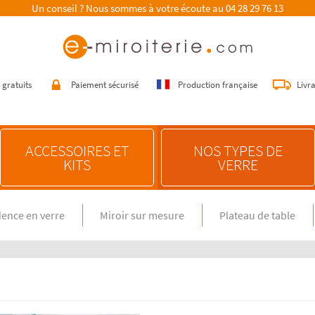
Un conseil ? Nous sommes à votre écoute au
04 28 29 76 13
 gratuits
Paiement sécurisé
Production française
Livr
ACCESSOIRES ET
NOS TYPES DE
KITS
VERRE
ence en verre
Miroir sur mesure
Plateau de table
E SUR MESURE
NOS CONSEILS
n verre spécial feux gaz
Choisir une crédence de cuisine
miroir sur mesure
Entretenir une crédence de cuisine
en verre sur mesure
Poser une crédence de cuisine
Rénover une crédence de cuisine
E DIMENSION STANDARD