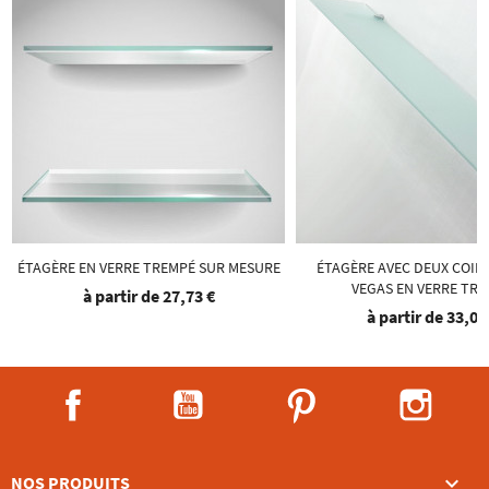
ÉTAGÈRE EN VERRE TREMPÉ SUR MESURE
ÉTAGÈRE AVEC DEUX COINS
VEGAS EN VERRE TR
à partir de
27,73 €
à partir de
33,09
Facebook
YouTube
Pinterest
Instag

NOS PRODUITS