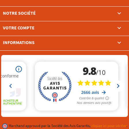

NOTRE SOCIÉTÉ

VOTRE COMPTE
keyboard_arrow_down
INFORMATIONS
Marchand approuvé par la Société des Avis Garantis,
cliquez ici pour vérifier
.