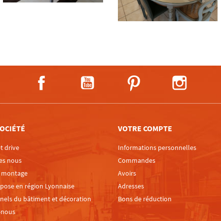
Facebook
YouTube
Pinterest
Instagra
OCIÉTÉ
VOTRE COMPTE
t drive
Informations personnelles
es nous
Commandes
e montage
Avoirs
 pose en région Lyonnaise
Adresses
nels du bâtiment et décoration
Bons de réduction
-nous