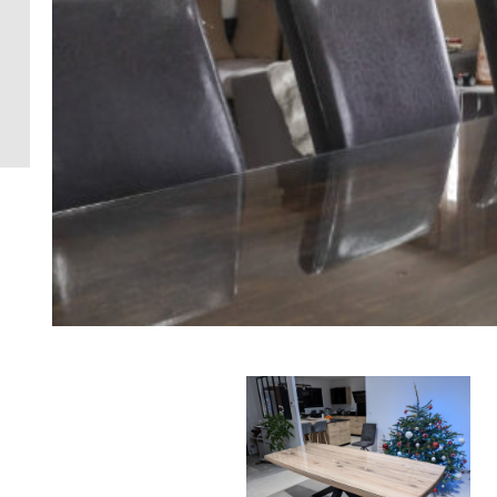
Crédence 
standard
Crédence 
ACCESSOI
CRÉDENC
Accessoir