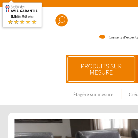
9.8
/10 (2666 avis)
★★★★★
Conseils d'experts
PRODUITS SUR
MESURE
Étagère sur mesure
Créd
CRÉDENC
Crédence e
Crédence 
Crédence 
CRÉDENC