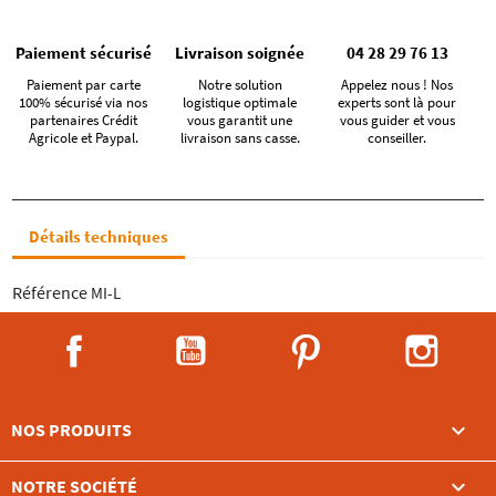
Paiement sécurisé
Livraison soignée
04 28 29 76 13
Paiement par carte
Notre solution
Appelez nous ! Nos
100% sécurisé via nos
logistique optimale
experts sont là pour
partenaires Crédit
vous garantit une
vous guider et vous
Agricole et Paypal.
livraison sans casse.
conseiller.
Détails techniques
Référence
MI-L
Facebook
YouTube
Pinterest
Instag

NOS PRODUITS

NOTRE SOCIÉTÉ