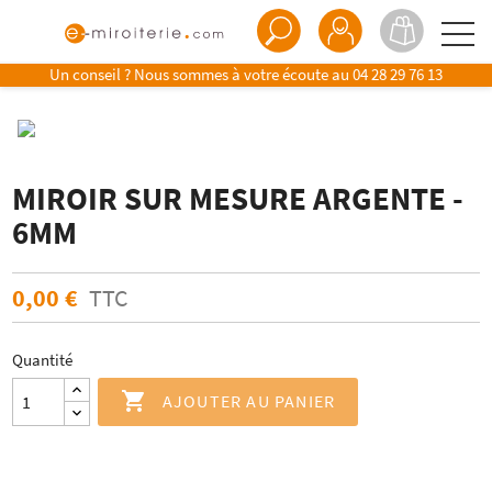
Un conseil ? Nous sommes à votre écoute au
04 28 29 76 13
MIROIR SUR MESURE ARGENTE -
6MM
0,00 €
TTC
Quantité

AJOUTER AU PANIER